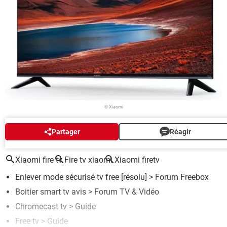
© Xiaomi
Partager
Réagir
AUTOUR DU MÊME SUJET
Xiaomi fire tv
Fire tv xiaomi
Xiaomi firetv
Enlever mode sécurisé tv free
[résolu] >
Forum Freebox
Boitier smart tv avis
>
Forum TV & Vidéo
Chromecast tv
> Guide
Free tv
> Guide