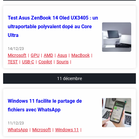
Test Asus ZenBook 14 Oled UX3405 : un
ultraportable polyvalent dopé au Core
Ultra
14/12/23
Microsoft
GPU
AMD
Asus
MacBook
TEST
USB-C
Copilot
Souris
11 décembre
Windows 11 facilite le partage de
fichiers avec WhatsApp
11/12/23
WhatsApp
Microsoft
Windows 11