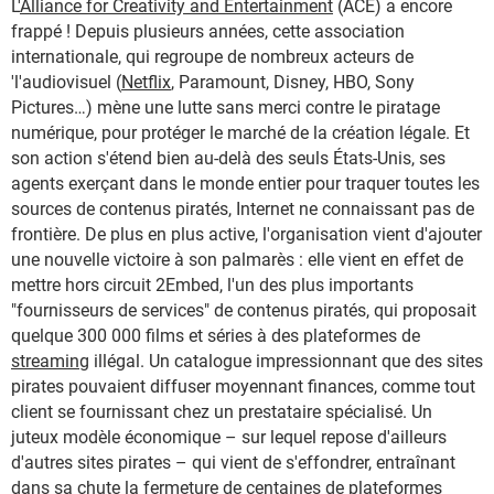
L'
Alliance for Creativity and Entertainment
(ACE) a encore
frappé ! Depuis plusieurs années, cette association
internationale, qui regroupe de nombreux acteurs de
'l'audiovisuel (
Netflix
, Paramount, Disney, HBO, Sony
Pictures…) mène une lutte sans merci contre le piratage
numérique, pour protéger le marché de la création légale. Et
son action s'étend bien au-delà des seuls États-Unis, ses
agents exerçant dans le monde entier pour traquer toutes les
sources de contenus piratés, Internet ne connaissant pas de
frontière. De plus en plus active, l'organisation vient d'ajouter
une nouvelle victoire à son palmarès : elle vient en effet de
mettre hors circuit 2Embed, l'un des plus importants
"fournisseurs de services" de contenus piratés, qui proposait
quelque 300 000 films et séries à des plateformes de
streaming
illégal. Un catalogue impressionnant que des sites
pirates pouvaient diffuser moyennant finances, comme tout
client se fournissant chez un prestataire spécialisé. Un
juteux modèle économique – sur lequel repose d'ailleurs
d'autres sites pirates – qui vient de s'effondrer, entraînant
dans sa chute la fermeture de centaines de plateformes