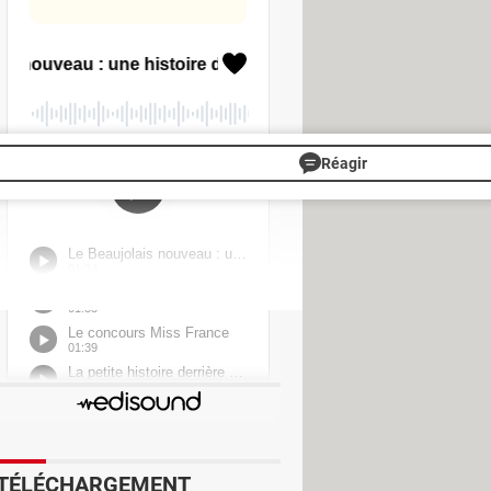
pourront accéder à la description
r la page, de sorte que l'expérience
nt sur Android, mais il faudra
Réagir
> Guide
 - Linux
lu] >
Forum TV & Vidéo
prix des abonnements s'envolent
TÉLÉCHARGEMENT