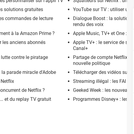
 les personnaliser sur l'appli TV
Squatteurs sur Netflix : une 
s solutions gratuites
YouTube sur TV : utiliser 
s les commandes de lecture
Dialogue Boost : la solution 
rendu des voix
ement à la Amazon Prime ?
Apple Music, TV+ et One : les
ur les anciens abonnés
Apple TV+ : le service de str
Canal+
lutte contre le piratage
Partage de compte Netflix paya
nouvelle politique
 la parade miracle d'Adobe
Télécharger des vidéos sur 
Netflix
Streaming illégal : les FAI vo
concurrent de Netflix ?
Geeked Week : les nouveautés
o… et du replay TV gratuit
Programmes Disney+ : les n