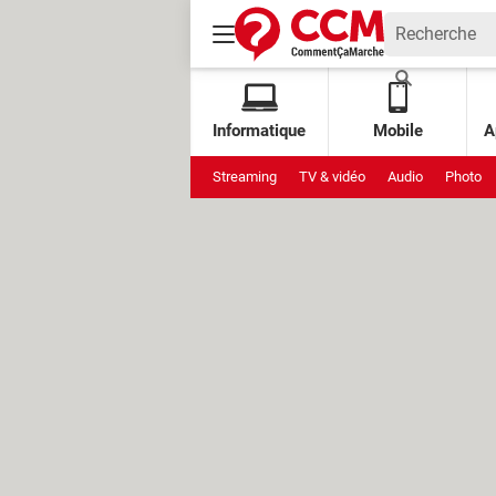
Informatique
Mobile
A
Streaming
TV & vidéo
Audio
Photo