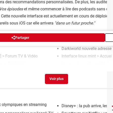
ra des recommandations personnalisées. De plus, les auditeurs 
Vos épisodes
et même commencer à lire des podcasts sans quitte
 Cette nouvelle interface est actuellement en cours de déploieme
reils sous iOS car elle arrivera
"dans un futur proche."
Partager
Darkiworld nouvelle adresse
] >
Forum TV & Vidéo
Interface linux mint
> Accueil
rum TV & Vidéo
C'est quoi une CI card ?
[réso
ux olympiques en streaming
Disney+ : la pub arrive, les 