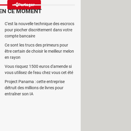
Partager
Réagir
EN CE MOMENT
C'est la nouvelle technique des escrocs
ran d'accueil distinguera
pour piocher discrètement dans votre
age de découvertes.
compte bancaire
Ce sont les trucs des primeurs pour
être certain de choisir le meilleur melon
en rayon
Vous risquez 1500 euros d'amende si
nt d'annoncer dans
un communiqué
le
vous utilisez de l'eau chez vous cet été
e aux podcasts. Il y aura deux
Project Panama : cette entreprise
odcasts – qui donnent accès à des
détruit des millions de livres pour
en naviguant plus facilement parmi
entraîner son IA