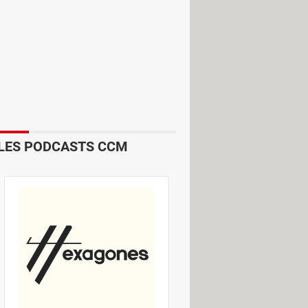
LES PODCASTS CCM
que
offrira un accès rapide à des
voris. . Il y aura également des
" et lancer la lecture instantanée de
 aux derniers épisodes de leurs