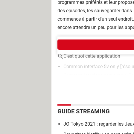
programmes préférés et leur propose
des épisodes, les sauvegarder dans
commence à partir d'un seul endroit.
encore attendre un peu pour les appa
AUTOUR DU MÊME SUJET
C'est quoi cette application
Common interface 5v only
[résolu
Common interface samsung
>
Fo
GUIDE STREAMING
JO Tokyo 2021 : regarder les Je