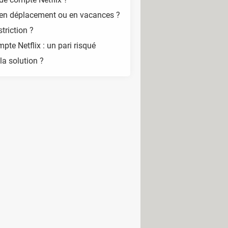
 en déplacement ou en vacances ?
triction ?
pte Netflix : un pari risqué
 la solution ?
. Comme il fallait s'en douter,