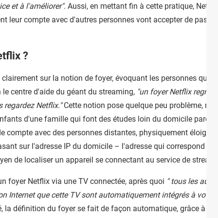
ce et à l'améliorer"
. Aussi, en mettant fin à cette pratique, Netfli
ent leur compte avec d'autres personnes vont accepter de passer 
tflix ?
clairement sur la notion de foyer, évoquant les personnes qui "
 le centre d'aide du géant du streaming,
"un foyer Netflix regrou
s regardez Netflix."
Cette notion pose quelque peu problème, no
fants d'une famille qui font des études loin du domicile parenta
e de compte avec des personnes distantes, physiquement éloignées
basant sur l'adresse IP du domicile – l'adresse qui correspond à 
oyen de localiser un appareil se connectant au service de strea
 un foyer Netflix via une TV connectée, après quoi
" tous les autre
n Internet que cette TV sont automatiquement intégrés à votre f
 la définition du foyer se fait de façon automatique, grâce à une