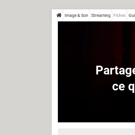
Image & Son
Streaming
Fiches
Gui
Partage
ce q