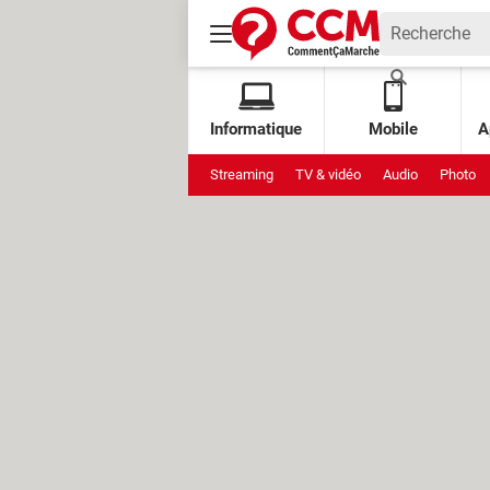
Informatique
Mobile
A
Streaming
TV & vidéo
Audio
Photo