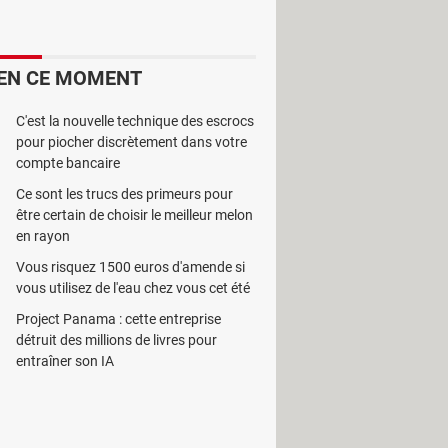
pour manifester leur colère, en
n, et qu'ils allaient immédiatement
ns risque parier que Netflix va devoir
EN CE MOMENT
 contourner l’interdiction....
C'est la nouvelle technique des escrocs
pour piocher discrètement dans votre
compte bancaire
Ce sont les trucs des primeurs pour
être certain de choisir le meilleur melon
en rayon
Vous risquez 1500 euros d'amende si
vous utilisez de l'eau chez vous cet été
Project Panama : cette entreprise
détruit des millions de livres pour
entraîner son IA