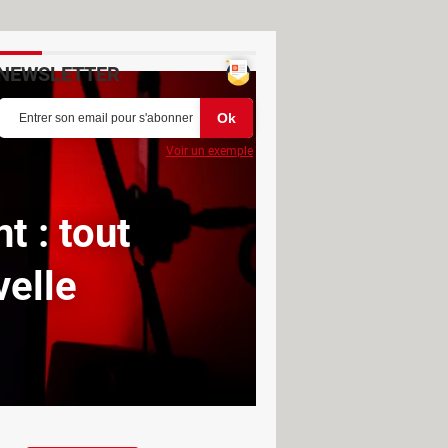
NEWSLETTER
Voir un exemple
t : tout
velle