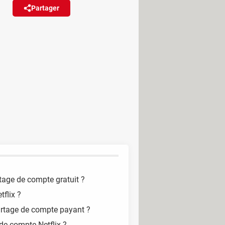
Partager
Réagir
ger un compte hors du foyer
ux abonnés.
ent payant. Plus exactement, il faut
 avec une personne hors du
rtage de compte gratuit
?
tflix ?
rtage de compte payant ?
de compte Netflix ?