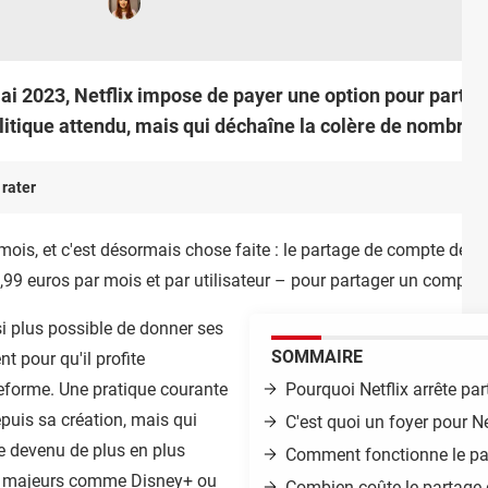
 mai 2023, Netflix impose de payer une option pour parta
litique attendu, mais qui déchaîne la colère de nombre
 rater
 mois, et c'est désormais chose faite : le partage de compte devi
,99 euros par mois et par utilisateur – pour partager un compte
insi plus possible de donner ses
SOMMAIRE
t pour qu'il profite
eforme. Une pratique courante
Pourquoi Netflix arrête pa
epuis sa création, mais qui
C'est quoi un foyer pour Ne
e devenu de plus en plus
Comment fonctionne le pa
urs majeurs comme Disney+ ou
Combien coûte le p
artage 