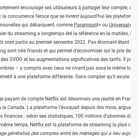
fortement encouragé ses utilisateurs à partager leur compte, ce q
 la concurrence féroce que se livrent aujourd'hui les platefor
s nouvelles qui débarquent, comme
Paramoun
t+ ou
Universal+
–,
nier du streaming a longtemps été la référence en la matière, il é
nts sont partis au premier semestre 2022. Pas étonnant étant do
ng sont très friands et qui permet d'économiser sur le prix des
des SVOD et les augmentations significatives des tarifs. Il peut s
embres – y compris avec ceux ne vivant pas sous le même toit –
ent à une plateforme différente. Sans compter qu'il existe des
e payant de compte Netflix est désormais une réalité en France,
 Canada. La plateforme l'évoquait depuis des mois, arguant que
s finances : selon ses statistiques, 100 millions d'abonnés dan
même temps, Netflix est la plateforme de streaming la plus chère 
tage généralisé des comptes entre les ménages qui a lieu aujour