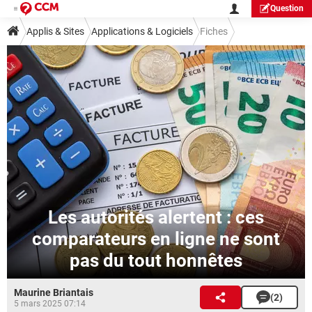
Question
Applis & Sites
Applications & Logiciels
Fiches
Guide applis et logiciels
Outils
Les autorités alertent : ces
comparateurs en ligne ne sont
pas du tout honnêtes
Maurine Briantais
(2)
5 mars 2025 07:14