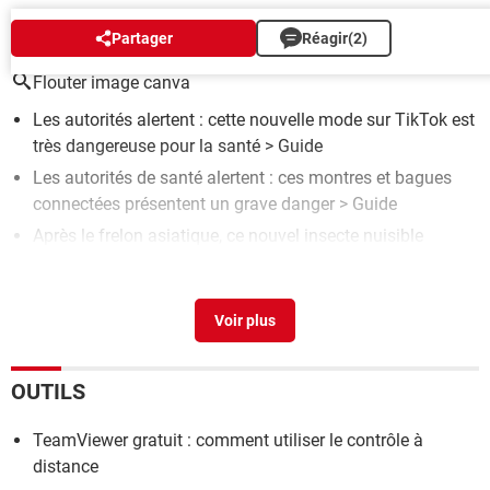
AUTOUR DU MÊME SUJET
Partager
Réagir
(2)
Flouter image canva
Les autorités alertent : cette nouvelle mode sur TikTok est
très dangereuse pour la santé
> Guide
Les autorités de santé alertent : ces montres et bagues
connectées présentent un grave danger
> Guide
Après le frelon asiatique, ce nouvel insecte nuisible
envahit la France – les autorités alertent
> Guide
DENONCONS L ARNAQUE PURFLIRT AUX AUTORITES
>
Forum Vos droits sur internet
Les experts automobiles alertent : ces systèmes de
freinage d'urgence ne sont pas fiables
> Guide
OUTILS
TeamViewer gratuit : comment utiliser le contrôle à
distance