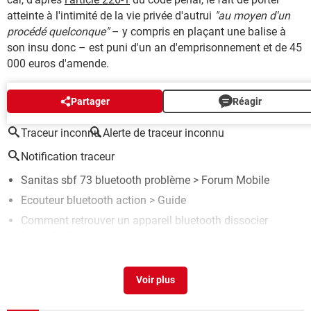
atteinte à l'intimité de la vie privée d'autrui
"au moyen d'un
procédé quelconque"
– y compris en plaçant une balise à
son insu donc – est puni d'un an d'emprisonnement et de 45
000 euros d'amende.
AUTOUR DU MÊME SUJET
Partager
Réagir
Traceur inconnu
Alerte de traceur inconnu
Notification traceur
Sanitas sbf 73 bluetooth problème
>
Forum Mobile
Ecouteur bluetooth action
> Guide
Comment retrouver un appareil bluetooth dissocier
[résolu] >
Forum Bluetooth
Supprimer les traqueurs
> Guide
Wispeed t855 bluetooth
>
Forum Accessoires & objets
connectés