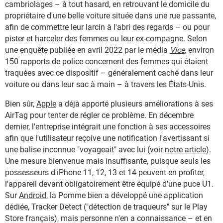
cambriolages – à tout hasard, en retrouvant le domicile du
propriétaire d'une belle voiture située dans une rue passante,
afin de commettre leur larcin à l'abri des regards – ou pour
pister et harceler des femmes ou leur ex-compagne. Selon
une enquête publiée en avril 2022 par le média
Vice
, environ
150 rapports de police concernent des femmes qui étaient
traquées avec ce dispositif – généralement caché dans leur
voiture ou dans leur sac à main – à travers les États-Unis.
Bien sûr,
Apple
a déjà apporté plusieurs améliorations à ses
AirTag pour tenter de régler ce problème. En décembre
dernier, l'entreprise intégrait une fonction à ses accessoires
afin que l'utilisateur reçoive une notification l'avertissant si
une balise inconnue "voyageait" avec lui (voir
notre article
).
Une mesure bienvenue mais insuffisante, puisque seuls les
possesseurs d'iPhone 11, 12, 13 et 14 peuvent en profiter,
l'appareil devant obligatoirement être équipé d'une puce U1.
Sur
Android
, la Pomme bien a développé une application
dédiée, Tracker Detect ("détection de traqueurs" sur le Play
Store français), mais personne n'en a connaissance – et en