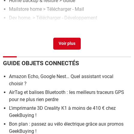
Home backup & restore
> Guide
Mailstore home
> Télécharger - Mail
Dev home.
> Télécharger - Développement
Tomtom home
> Télécharger - Pilotes & Matériel
Everest home edition
> Télécharger - Informations &
Diagnostic
GUIDE OBJETS CONNECTÉS
Amazon Echo, Google Nest… Quel assistant vocal
choisir ?
AirTag et balises Bluetooth : les meilleurs traceurs GPS
pour ne plus rien perdre
L'imprimante 3D Creality K1 à moins de 410 € chez
GeekBuying !
Bon plan : passez au vélo électrique grâce aux promos
GeekBuying !