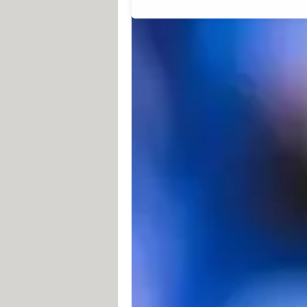
Comment brancher un ordin
Avant de tenter de brancher votre mat
par comparer les différentes prises qu
du PC portable. Vous devriez en tro
Le HDMI
. Acronyme de High Definit
quelques années relégué la bonne vi
à un téléviseur : box Internet, amp
portables. À l'instar de son aînée 
numérique – et permet d'afficher d
actuels – dans sa version standard 
ordinateur à un téléviseur.