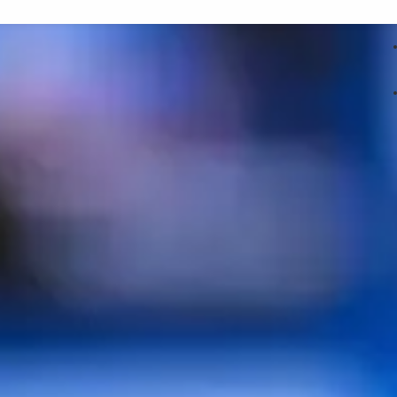
ateur à la télé avec un câble
?
ériel, un petit état des lieux s'impose pour déterminer les prise
i se trouvent à l'arrière ou sur le côté du téléviseur et celles pré
uver au moins une commune parmi celles qui suivent.
ion Multimedia Interface (ou Interface multimédia haute définiti
eille prise Péritel au rang d'antiquité. On la retrouve sur tous 
li home cinéma, barre de son, lecteur DVD ou Blu-ray, consoles de 
la Péritel, le HDMI transporte aussi bien l'image que le son dan
es images en HD, en Full HD ou en UHD (4K). Présent aussi sur 
ou plus fine, baptisée mini HDMI –, c'est, de loin, le moyen le 