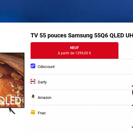
anipulations s'appliquent également aux vidéoprojecteurs. Pratiq
emple.
TV 55 pouces Samsung 55Q6 QLED U
NEUF
à partir de 1399,00 €
Cdiscount
Darty
Amazon
Fnac