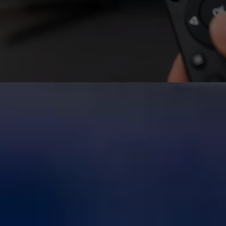
r un ordinateur sur un téléviseur
r à un téléviseur pour regarder un film, afficher des pho
n câble adapté ou même sans aucun fil, sur PC comme sur
 rater