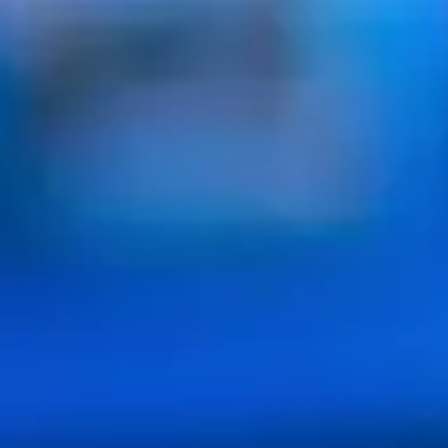
I, cette interface transporte aussi bien les signaux audio que v
inaison
Mini DisplayPort
, plus petite, mais rarement sur les télévi
 adoptée par Apple sur ses portables récents. Comme le HDMI, elle 
 les
Mini DisplayPort
. Sur les modèles les plus récents de port
mat
USB-C
.