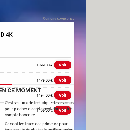
ue si vous devez faire une
Contenu sponsorisé
HD 4K
Voir
1399,00 €
Voir
1479,00 €
EN CE MOMENT
Voir
1494,00 €
C'est la nouvelle technique des escrocs
pour piocher discrètement dans votre
Voir
1499,00 €
compte bancaire
Ce sont les trucs des primeurs pour
être certain de choisir le meilleur melon