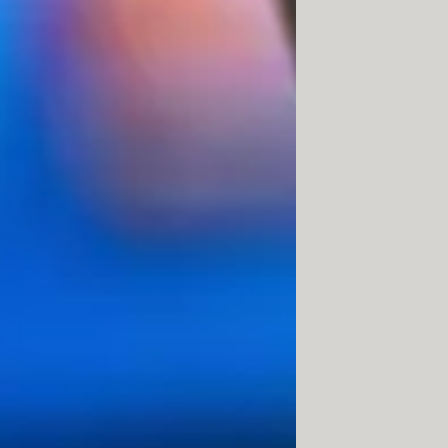
ideo. On retrouve souvent cette prise
seurs.
transporte le son et l'image. Le port
able Apple (MacBook, MacBook Air et