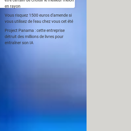
en rayon
Vous risquez 1500 euros d'amende si
vous utilisez de l'eau chez vous cet été
Project Panama : cette entreprise
s et les câbles à utiliser. Commencez
détruit des millions de livres pour
sentes sur les tranches ou à l'arrière
entraîner son IA
on en français), cette interface a en
les appareils multimédias à brancher
jeux et, bien sûr, ordinateurs
s un câble unique – mais au format
la grande majorité des ordinateurs
plus pratique de connecter un