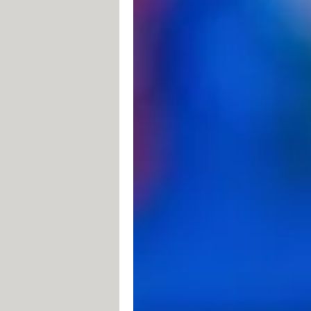
Le
DisplayPort
. Tout comme le HDM
sur les PC portables, avec sa décl
Le Thunderbolt
. C'est l'interface
de connexion est compatible avec
MacBook Pro), ce port est au for