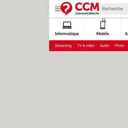
Informatique
Mobile
A
Streaming
TV & vidéo
Audio
Photo