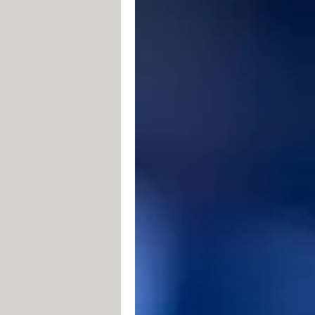
Un téléviseur n'est jamais plus qu'u
À l'instar des vidéoprojecteurs, les m
toutes les prises et les technologie
smartphone, une tablette et, bien sûr
profiter d'un grand
écran
pour regard
ordinateur, partager un diaporama de
encore jouer à plusieurs.
La bonne nouvelle, c'est qu'il existe
Certaines font appel à des câbles, ma
falloir vous familiariser un peu ave
techniques des ordinateurs et des té
ou d'appellations commerciales auxqu
Deux précisions avant de passer à la
Mac, qu'ils soient portables – le cas