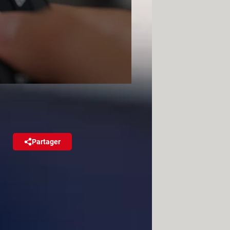
Partager
Réagir
tos ou jouer sur grand écran ?
 Mac !