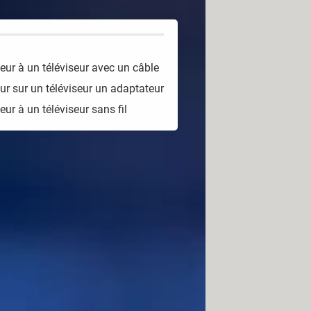
eur à un téléviseur avec un câble
ur sur un téléviseur
un adaptateur
eur à un téléviseur
s
ans fil
 téléviseur ou à un vidéoprojecteur.
, pour les mettre en œuvre, il va
 d'utilisation ou les spécifications
mecast, AirPlay… autant d'acronymes
C ou Mac) à votre télé.
ncernent aussi bien les PC que les
i PC, etc. Ensuite, même si nous