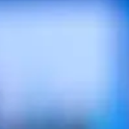
l a été lancé en 1987 par IBM… –, le Video Graphic Array (résea
uelques PC. Aisément reconnaissable avec sa prise bleue, il n'est 
garder un film. Le VGA n'autorise qu'une image de 2048 x 1536 p
r la liaison VGA avec un câble audio, doté, par exemple, d'une pr
deux prises RCA (les fiches rondes rouge et blanche) à brancher s