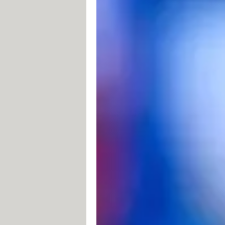
Le
VGA
. Malgré son grand âge – i
intégré à certains téléviseurs et q
avec un téléviseur récent pour re
pas le son. Il faudra donc compléte
ligne-casque côté ordinateur et de 