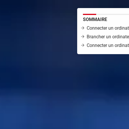
n grand moniteur doté d'un tuner TV.
SOMMAIRE
odèles actuels intègrent d'ailleurs
s nécessaires pour connecter un
Connecter un ordinat
, un ordinateur. C'est l'occasion de
Brancher un ordinate
er une vidéo enregistrée sur un
Connecter un ordinat
 photos avec toute la famille, ou
 une multitude de solutions simples pour relier un ordinateur à un
is d'autres s'appuient sur des technologies sans fil. En revanche
c le jargon que vous ne manquerez pas de croiser dans les manuels
léviseurs.
HDMI
, DisplayPort, Thunderbolt, VGA, Miracast, Chro
els vous devrez veiller au moment de relier votre ordinateur (P
 pratique. D'abord, toutes les techniques que nous indiquons co
 le plus fréquent– ou fixes – au format tour, "boîte à pizza", min