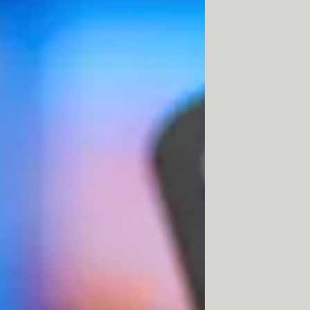
u graphique vidéo) demeure encore
cependant pas conseillé de l'utiliser
ixels au maximum et ne transporte
ise mini-jack à brancher sur la sortie
ur l'entrée RCA côté téléviseur.