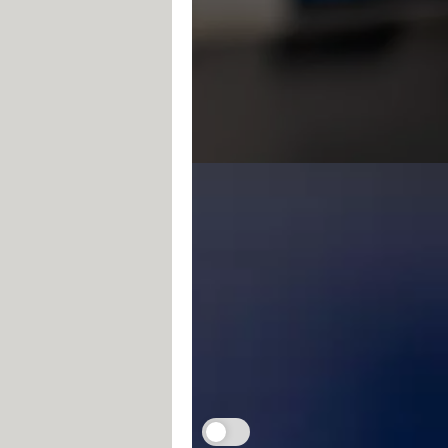
PC sur TV : branche
Fabrice Brochain
3 avril 2025 09:35
Besoin de relier votre ordinateu
C'est rapide et simple, avec u
Je m'abonne aux Infos à ne pas