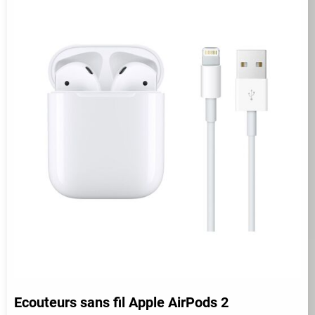
Ecouteurs sans fil Apple AirPods 2