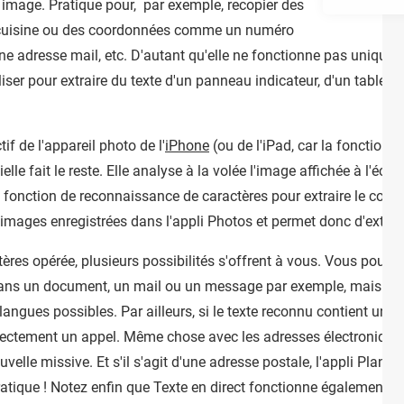
 image. Pratique pour, par exemple, recopier des
e cuisine ou des coordonnées comme un numéro
ne adresse mail, etc. D'autant qu'elle ne fonctionne pas unique
iliser pour extraire du texte d'un panneau indicateur, d'un tableau
ctif de l'appareil photo de l'
iPhone
(ou de l'iPad, car la fonction 
icielle fait le reste. Elle analyse à la volée l'image affichée à l'éc
la fonction de reconnaissance de caractères pour extraire le cont
 images enregistrées dans l'appli Photos et permet donc d'extrair
ères opérée, plusieurs possibilités s'offrent à vous. Vous pouvez
 – dans un document, un mail ou un message par exemple, mais a
angues possibles. Par ailleurs, si le texte reconnu contient un n
rectement un appel. Même chose avec les adresses électroniques 
uvelle missive. Et s'il s'agit d'une adresse postale, l'appli Plan
tique ! Notez enfin que Texte en direct fonctionne également av