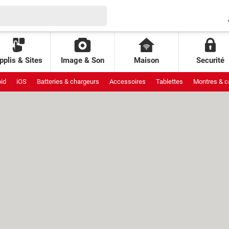
pplis & Sites
Image & Son
Maison
Securité
id
iOS
Batteries & chargeurs
Accessoires
Tablettes
Montres & c