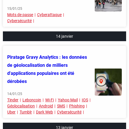
15/01/25
Mots de passe
Cyberattaque
Cybersécurité
14 janvier
Piratage Gravy Analytics : les données
de géolocalisation de milliers
d'applications populaires ont été
dérobées
14/01/25
Tinder
Leboncoin
Wi-Fi
Yahoo Mail
IOS
Géolocalisation
Android
SMS
Phishing
Uber
Tumblr
Dark Web
Cybersécurité
13 janvier