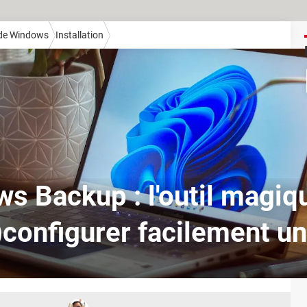
de Windows
Installation
s Backup : l'outil magiq
)configurer facilement u