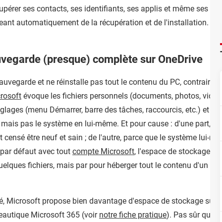
upérer ses contacts, ses identifiants, ses applis et même ses me
eant automatiquement de la récupération et de l'installation. U
vegarde (presque) complète sur OneDrive
vegarde et ne réinstalle pas tout le contenu du PC, contraireme
rosoft
évoque les fichiers personnels (documents, photos, vidéos
églages (menu Démarrer, barre des tâches, raccourcis, etc.) et de
), mais pas le système en lui-même. Et pour cause : d'une part, q
 censé être neuf et sain ; de l'autre, parce que le système lui-
" par défaut avec tout
compte Microsoft
, l'espace de stockage dis
uelques fichiers, mais par pour héberger tout le contenu d'un PC
, Microsoft propose bien davantage d'espace de stockage sur O
eautique Microsoft 365 (voir
notre fiche pratique
). Pas sûr que t