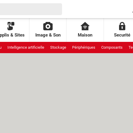
pplis & Sites
Image & Son
Maison
Securité
u
Intelligence artificielle
Stockage
Périphériques
Composants
Te