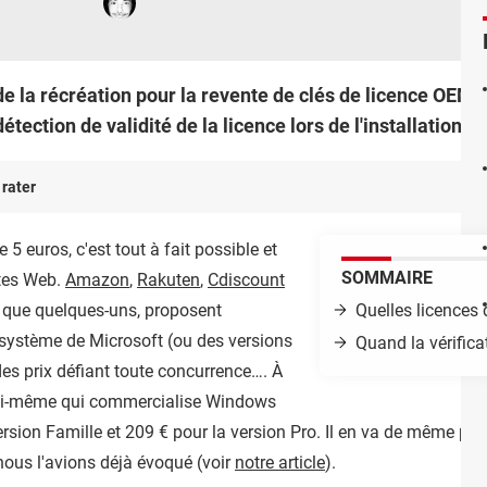
 de la récréation pour la revente de clés de licence OEM
ection de validité de la licence lors de l'installation du
 rater
5 euros, c'est tout à fait possible et
SOMMAIRE
ites Web.
Amazon
,
Rakuten
,
Cdiscount
r que quelques-uns, proposent
Quelles licences
 système de Microsoft (ou des versions
Quand la vérificat
es prix défiant toute concurrence…. À
lui-même qui commercialise Windows
version Famille et 209 € pour la version Pro. Il en va de même pour
ous l'avions déjà évoqué (voir
notre article
).