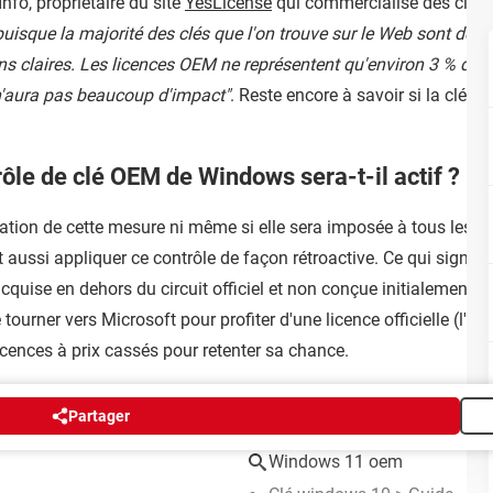
nfo, propriétaire du site
YesLicense
qui commercialise des clés 
puisque la majorité des clés que l'on trouve sur le Web sont des l
s claires. Les licences OEM ne représentent qu'environ 3 % de la
 n'aura pas beaucoup d'impact"
. Reste encore à savoir si la clé a
ôle de clé OEM de Windows sera-t-il actif ?
cation de cette mesure ni même si elle sera imposée à tous les 
t aussi appliquer ce contrôle de façon rétroactive. Ce qui signifi
ise en dehors du circuit officiel et non conçue initialement pou
tourner vers Microsoft pour profiter d'une licence officielle (l'édit
licences à prix cassés pour retenter sa chance.
Partager
Windows 11 oem