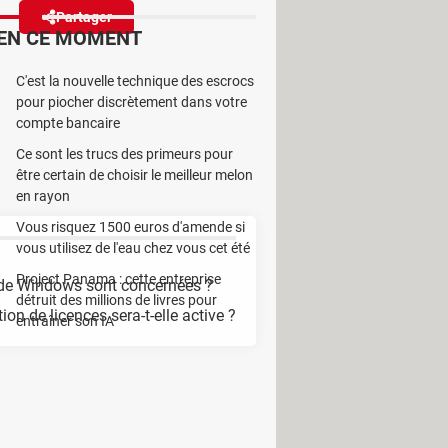
Partager
Réagir
EN CE MOMENT
C'est la nouvelle technique des escrocs
 de Windows à prix cassé. La
pour piocher discrètement dans votre
 système serait à l'étude.
compte bancaire
Ce sont les trucs des primeurs pour
être certain de choisir le meilleur melon
en rayon
Vous risquez 1500 euros d'amende si
vous utilisez de l'eau chez vous cet été
Project Panama : cette entreprise
 de Windows sont concernées ?
détruit des millions de livres pour
ion de licences sera-t-elle active ?
entraîner son IA
 la suite Office qui peut parfois se