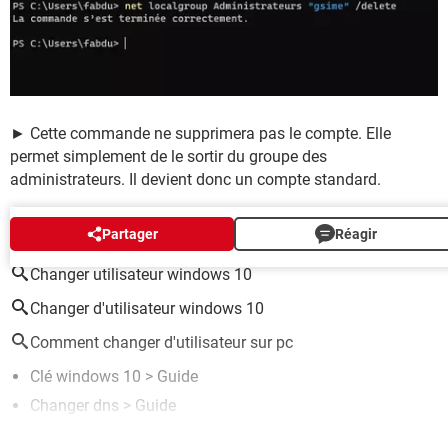
► Cette commande ne supprimera pas le compte. Elle
permet simplement de le sortir du groupe des
administrateurs. Il devient donc un compte standard.
AUTOUR DU MÊME SUJET
Partager
Réagir
Changer utilisateur windows 10
Changer d'utilisateur windows 10
Comment changer d'utilisateur sur pc
Clé windows 10
> Guide
Changer dns
> Guide
Fin windows 10
> Guide