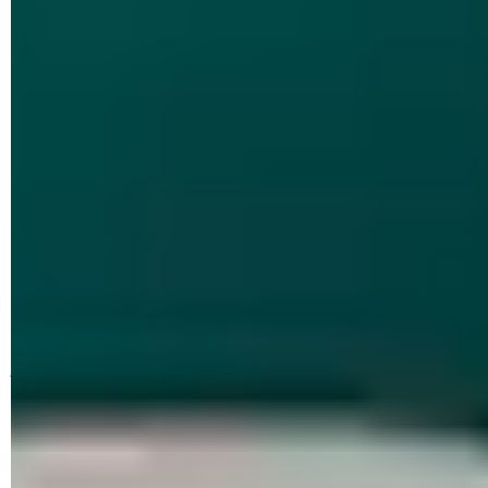
© u/grhhull via Redit
Une chose est sûre : le souci est apparu suite à des mises à
jour récentes du micrologiciel de l'imprimante, notamment à
celles publiées en décembre 2022 et en janvier 2023. Dans
les notes techniques qui les accompagnent, HP évoquent
des
"mesures de sécurité dynamiques" utilisées pour bloquer
les cartouches à l'aide d'une puce non HP ou de circuits