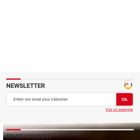
Corsair Xeneon Flex : un écran Oled plat qui peut
s'incurver
Clavier gamer : les meilleurs modèles aux meilleurs prix
Samsung Odyssey Neo G8 : un écran gaming géant 4K à
240 Hz
Écran informatique : les meilleurs moniteurs pour PC et
Mac
Imprimante 3D : quel est le meilleur modèle ?
NEWSLETTER
Voir un exemple
EN CE MOMENT