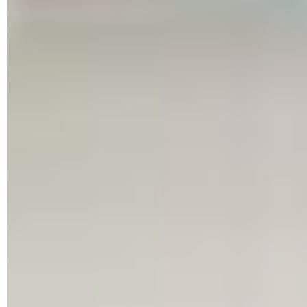
électroniques modifiés ou non HP",
en précisant que
"les
mises à jour périodiques du micrologiciel maintiendront
l'efficacité des mesures de sécurité dynamiques et
bloqueront les cartouches qui fonctionnaient auparavant"
.
En clair, il ne s'agit absolument pas d'un bug, mais de
nouvelles mesures destinées à empêcher l'usage de
cartouches non HP. Et donc, sous couvert de garantir
un fonctionnement parfait, à imposer l'achat de
consommables HP, bien plus coûteux.
Selon HP, seules les imprimantes utilisant le dispositif de
sécurité dynamique seraient concernés par cette mesure : il
est donc conseillé de consulter
l'espace support
sur le site de
HP pour avoir la liste de ces modèles. Par ailleurs, il convient
de souligner que certaines cartouches compatibles utilisant
des puces HP fonctionnent encore normalement, sans
blocage.
Cartouches d'encre à puce : une technique
d'identification d'origine