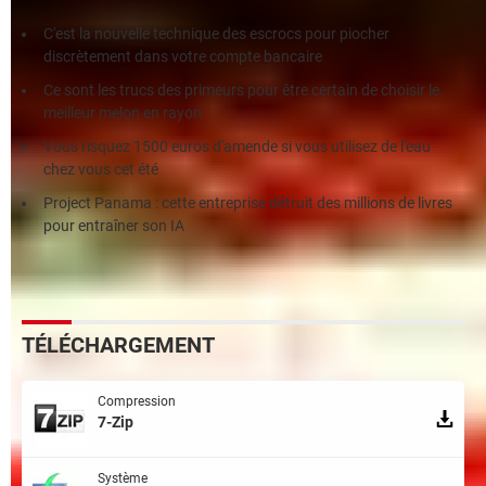
C'est la nouvelle technique des escrocs pour piocher
discrètement dans votre compte bancaire
Ce sont les trucs des primeurs pour être certain de choisir le
meilleur melon en rayon
Vous risquez 1500 euros d'amende si vous utilisez de l'eau
chez vous cet été
Project Panama : cette entreprise détruit des millions de livres
pour entraîner son IA
TÉLÉCHARGEMENT
Compression
7-Zip
Système