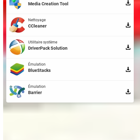
Media Creation Tool
Nettoyage
CCleaner
Utilitaire système
DriverPack Solution
Émulation
BlueStacks
Émulation
Barrier
Qui sommes-nous ?
L'équipe
Notre société
Publicité
Contact
Recrutement
Données personnelles
Paramétrer les cookies
Gérer Utiq
Charte
RSS
Mentions légales
Groupe Figaro
©2025 CCM Benchmark