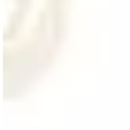
clavier
Partager une imprimante entre des ordinateurs en réseau
Numéro d'identification de périphérique PC : comment le
trouver avec Windows
Réinitialiser manette PS4 : remettre la DualShock à zéro
Imprimante jet d'encre : les meilleures multifonctions
Écrans gamer : les meilleurs moniteurs pour jouer
Clavier d'ordinateur : les bons choix
Souris PC : des modèles pour tous les goûts
Webcam : les meilleurs modèles pour la visioconférence
et le streaming
Changer la définition ou l'orientation d'un écran
Souris gamer : les meilleurs modèles pour jouer
Chaise gaming : les meilleurs fauteuils gamer
Canon MegaTank Pixma : le jet d'encre économique et
rapide