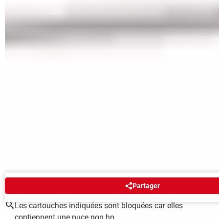
montré à maintes reprises que les tarifs des encres pour
imprimantes atteignaient des niveaux hallucinants –
plusieurs centaines voire plusieurs milliers d'euros par litre !
– assurant de confortables mannes aux constructeurs. On
aurait pu croire que la généralisation des systèmes à
réservoirs d'encre, plus économiques, allaient signer la fin
des abus. Mais il semble que non. Voilà pourquoi, comme
nous le conseillons dans
notre guide d'achat des
imprimantes à jet d'encre
, plus encore que pour les fonctions
ou la qualité, il est essentiel de choisir un modèle qui accepte
des cartouches compatibles si l'on ne veut pas se ruiner à
l'usage. Souhaitons donc que les utilisateurs HP manifestent
leur mécontentement pour que le fabricant revienne
rapidement à la raison ! À défaut, ils saurant que leur
bonheur est ailleurs…
AUTOUR DU MÊME SUJET
Partager
Les cartouches indiquées sont bloquées car elles
contiennent une puce non hp