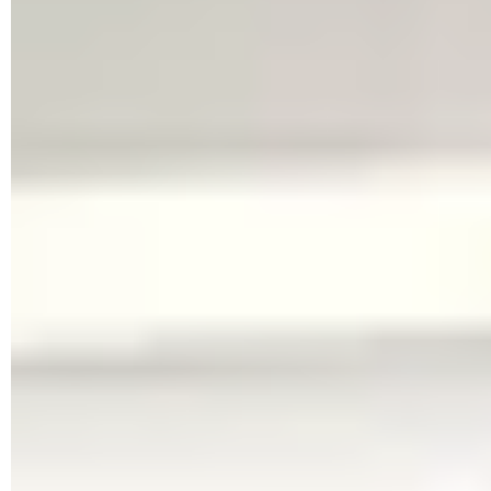
Il faut savoir que depuis des années, les cartouches sont
équipées d'un circuit électronique permettant de gérer leur
fonctionnement mais aussi de les identifier. Exploité par
toutes les marques – HP, mais aussi Epson et Canon –, ce
système avait été vivement critiqué lors de son introduction
sur le marché, justement parce qu'il interdisait l'utilisation de
cartouches compatibles commercialisées par des sociétés
tierces. Une pratique qui a soulevé de nombreuses plaintes
en entraînant des sanctions dans certains pays, mais qui
s'est assoupie avec le temps, ce qui permet à des
consommateurs d'installer et d'utiliser des cartouches
compatibles beaucoup moins chères que les originales. HP
s'est toutefois fait rappeler à l'ordre à plusieurs reprises pour
cette pratique, allant jusqu'à écoper
de lourdes amendes en
Europe comme aux États-Unis
, en dédommageant chaque
plaignant jusqu'à 150 euros. En 2022, HP a été contraint de
verser plusieurs millions d'indemnités à des clients partout
dans le monde HP a même versé 1,35 million de dollars à