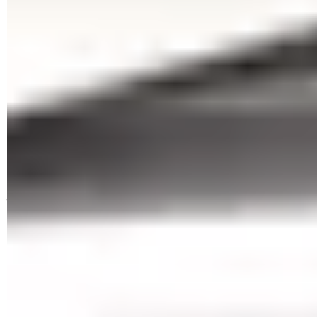
des consommateurs en Italie, en Espagne, en Belgique et au
Portugal qui avaient acheté des imprimantes en ignorant
qu'elles étaient équipées de la fonction de blocages.
On ignore pourquoi HP fait aujourd'hui marche arrière avec
ce blocage, et même si le constructeur – qui voit ses
résultats en baisse dans le domaine de l'impression comme
on peut le voir dans
son rapport financier
… – a prévu de
revenir sur sa décision. Mais on ne peut que s'indigner face à
cette méthode brutale, qui, sous prétexte d'une mesure de
sécurité et de garantie de qualité, s'apparente à une vente
forcée et à une pratique anticoncurrentielle. On ne le dira
jamais assez : les constructeurs d'imprimantes gagnent de
l'argent avec les consommables, surtout sur leurs modèles
d'entrée de gamme vendus à très bas prix – ce qui n'est pas
le cas de OfficeJet, soit dit en passant –, parfois quasiment
à perte.
Les laboratoires et les associations de consommateurs qui
se sont penchés sur le sujet depuis les années 1990 ont