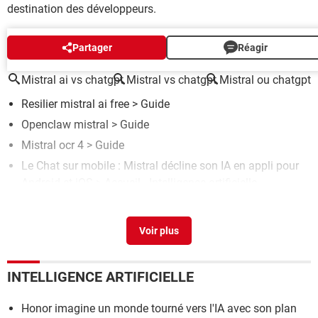
destination des développeurs.
AUTOUR DU MÊME SUJET
Partager
Réagir
Mistral ai vs chatgpt
Mistral vs chatgpt
Mistral ou chatgpt
Resilier mistral ai free
> Guide
Openclaw mistral
> Guide
Mistral ocr 4
> Guide
Le Chat sur mobile : Mistral décline son IA en appli pour
Android et iOS
> Accueil - Intelligence artificielle
Recherche reprise de booba/ autre artiste
>
Forum
Musique / Radio / Clip
INTELLIGENCE ARTIFICIELLE
Honor imagine un monde tourné vers l'IA avec son plan