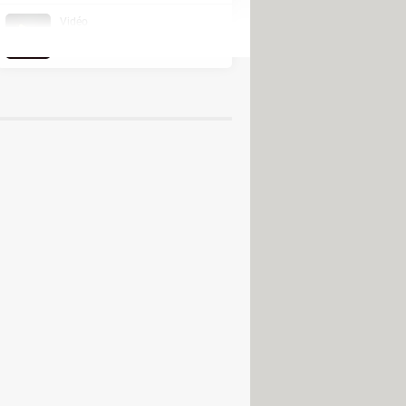
de
Vidéo
eil - Guide streaming
Videoder
ratuit : les solutions légales
llégal : les nouvelles astuces
crire une vidéo en texte
alité d'affichage par défaut
s Jeux olympiques en streaming
nfin les personnaliser sur l'appli TV
 : les solutions gratuites
outes les commandes de lecture