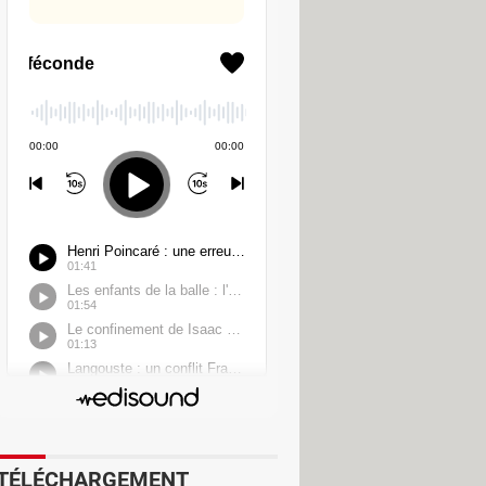
s
mais des
"changements de vie"
.
"Les
ie, votre expérience Netflix devrait
reux cas de figure : un membre qui
c'est aussi et surtout un moyen
ver quelqu'un qui acceptera de
TÉLÉCHARGEMENT