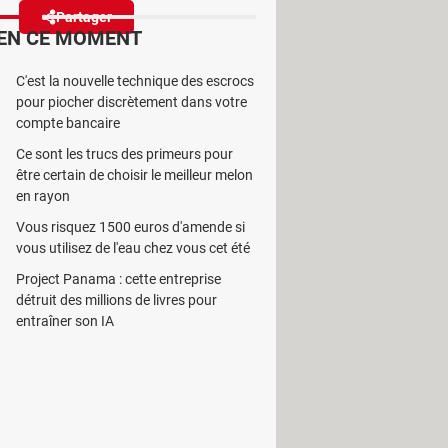
Partager
Réagir
EN CE MOMENT
C'est la nouvelle technique des escrocs
er principal. Pour éviter qu'ils
pour piocher discrètement dans votre
compte à un autre.
compte bancaire
Ce sont les trucs des primeurs pour
être certain de choisir le meilleur melon
en rayon
Vous risquez 1500 euros d'amende si
t souscrire une option – 5,99 euros
vous utilisez de l'eau chez vous cet été
ficiel
. Il n'est ainsi plus possible de
Project Panama : cette entreprise
plateforme (voir
notre article
). Le
détruit des millions de livres pour
sférer le contenu d'un profil vers un
entraîner son IA
commandations, sa liste de
s les squatteurs à souscrire à leur
 profil". Désormais, plus besoin de