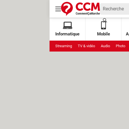
Informatique
Mobile
A
Streaming
TV & vidéo
Audio
Photo