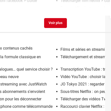
ofil facebook
> Guide
Telecharger film netflix
> Gui
Foyer netflix c'est quoi
> Accu
aux contenus cachés
Films et séries en streaming g
de la formule classique en
Téléchargement et streaming i
alogues… quel service choisir ?
Transcription YouTube : trans
t peau neuve
Vidéo YouTube : choisir la qu
en streaming avec JustWatch
JO Tokyo 2021 : regarder le
 des abonnements s'envolent
Sous-titres Netflix : on peut e
tion pour les déconnecter
Télécharger des vidéos Twitch
martphone comme télécommande
Raccourci clavier Netflix : t