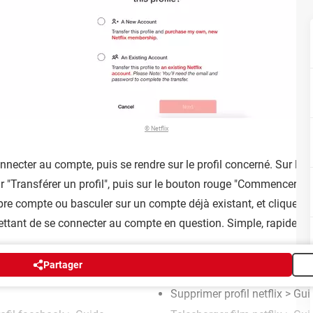
© Netflix
connecter au compte, puis se rendre sur le profil concerné. Sur le
ur "Transférer un profil", puis sur le bouton rouge "Commencer le tr
opre compte ou basculer sur un compte déjà existant, et cliquer sur
rmettant de se connecter au compte en question. Simple, rapide et 
Partager
Supprimer profil netflix
> Gui