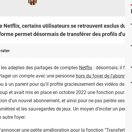
Netflix, certains utilisateurs se retrouvent exclus du foy
teforme permet désormais de transférer des profils d'un 
 rater
r les adeptes des partages de comptes
Netflix
: désormais, il fau
partager un compte avec une personne
hors du foyer de l'abonné of
 à un parent pour qu'il profite gracieusement des vidéos de la 
coup et avait mis en place en octobre 2022 une fonction pour tran
tion d'un nouvel abonnement, et ainsi pour ne pas perdre ses re
amètres et les sauvegardes de jeux. Un moyen d'inciter un peu plu
 autre foyer.
 d'annoncer une petite amélioration pour la fonction "Transfert de