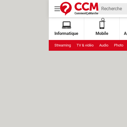
Informatique
Mobile
A
Streaming
TV & vidéo
Audio
Photo