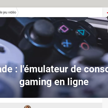
e jeu vidéo
e : l'émulateur de conso
gaming en ligne