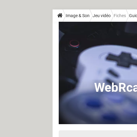
Image & Son
Jeu vidéo
Fiches
Guid
WebRcad