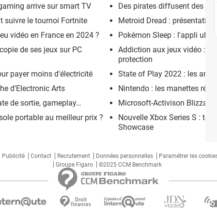
aming arrive sur smart TV
Des pirates diffusent des jeu
suivre le tournoi Fortnite
Metroid Dread : présentation, 
jeu vidéo en France en 2024 ?
Pokémon Sleep : l'appli ulti
 copie de ses jeux sur PC
Addiction aux jeux vidéo : l
protection
r payer moins d'électricité
State of Play 2022 : les an
he d'Electronic Arts
Nintendo : les manettes rétr
date de sortie, gameplay…
Microsoft-Activison Blizzard 
ole portable au meilleur prix ?
Nouvelle Xbox Series S : to
Showcase
Publicité
Contact
Recrutement
Données personnelles
Paramétrer les cookie
Groupe Figaro
©2025 CCM Benchmark