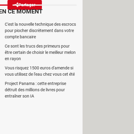
Partager
Réagir
EN CE MOMENT
C'est la nouvelle technique des escrocs
able en ligne, via un navigateur
pour piocher discrètement dans votre
u retro gaming !
compte bancaire
Ce sont les trucs des primeurs pour
être certain de choisir le meilleur melon
en rayon
Vous risquez 1500 euros d'amende si
n effet, l'installation des
vous utilisez de l'eau chez vous cet été
r ailleurs, de façon pas très légale…
Project Panama : cette entreprise
 la législation en vigueur. Dans le
détruit des millions de livres pour
t abordable, puisqu'il est accessible
entraîner son IA
 Archive. De fait, il fonctionne sur de
de nombreux systèmes d'exploitation
– et Android. Les manettes de jeu
ecture des jeux.