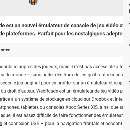
e est un nouvel émulateur de console de jeu vidéo utilis
de plateformes. Parfait pour les nostalgiques adeptes d
 rater
opulaire auprès des joueurs, mais il n'est pas accessible à tous. E
out le monde – sans parler des Rom de jeu qu'il faut récupérer pa
der le jeu original pour en profiter sur un émulateur et respecter
n du droit d'auteur.
WebRcade
est un émulateur de jeu vidéo plutô
 grâce à un système de stockage en cloud sur
Dropbox
et Internet
phones, tablettes ou consoles Xbox Series X|S, ainsi que sur 
equel il est assez difficile de faire fonctionner des émulateurs 
th
et connexion USB – pour la navigation frontale et pendant la l