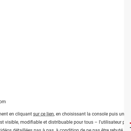
oom
ment en cliquant
sur ce lien
, en choisissant la console puis un d
 visible, modifiable et distribuable pour tous – l'utilisateur peu
déos détaillées pas à pas, à condition de ne pas être rebuté par 