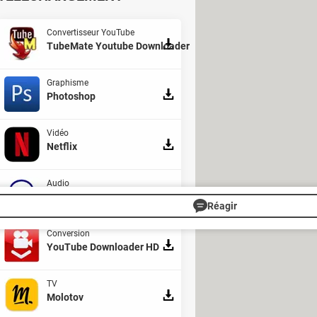
Convertisseur YouTube
TubeMate Youtube Downloader
Graphisme
Photoshop
Vidéo
Netflix
Audio
Audacity
Réagir
Conversion
YouTube Downloader HD
ortie et jeux disponibles
itch : où les trouver au meilleur
TV
Molotov
 pour les joueurs de Pokemon Go