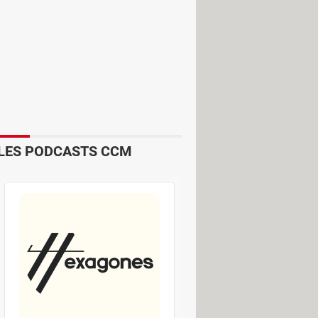
LES PODCASTS CCM
que les interfaces audio et de
émulateurs ou des moteurs de jeu.
 suite, dont la fameuse Nintendo 64 :