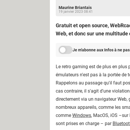
Maurine Briantais
19 janvier 2023 08:41
Gratuit et open source, WebRcad
Web, et donc sur une multitude 
Je m'abonne aux Infos à ne pas
Le retro gaming est de plus en plus p
émulateurs n'est pas à la portée de t
Rappelons au passage qu'il faut possé
cas contraire, il s'agit d'une violatio
directement via un navigateur Web,
nombreux appareils, comme les smart
comme
Windows
, MacOS, iOS –sur l
sont prises en charge – par
Bluetoo