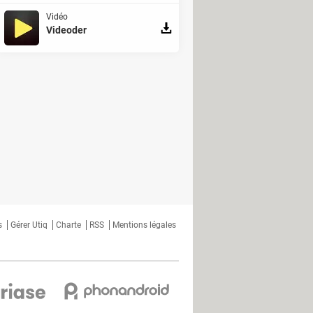
x Blizzard sur Discord
Vidéo
date de sortie, prix
Videoder
me pour jouer à Pikachu en dormant
'Europe prend des mesures de
nonces de Sony pour PS5 et PSVR2
o sont compatibles avec Apple
: le nouveau géant du jeu vidéo
utes les annonces du Xbox Games
s
Gérer Utiq
Charte
RSS
Mentions légales