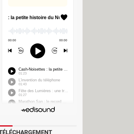
es jeux parmi ceux proposés. Mais
t créer son propre flux – toutes les
TÉLÉCHARGEMENT
l'anglais.