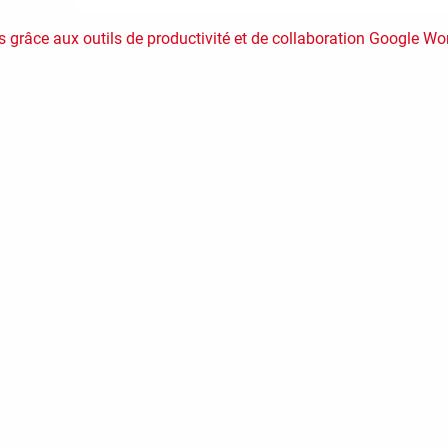
s grâce aux outils de productivité et de collaboration Google W
il
 messages dans Gmail ne diffèrent guère des options proposées 
Nouveau message
, situé au-dessus de la liste des dossiers.
ans l'interface Gmail.