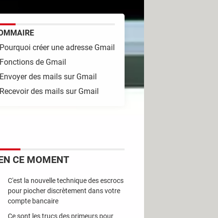
OMMAIRE
Pourquoi créer une adresse Gmail
Fonctions de Gmail
Envoyer des mails sur Gmail
Recevoir des mails sur Gmail
emière vue, il n'est donc pas
e charge de transmettre vos messages.
EN CE MOMENT
es :
ribuées par le précédent
provider
.
C'est la nouvelle technique des escrocs
pour piocher discrètement dans votre
 ligne ADSL (ce qui peut parfois
compte bancaire
Ce sont les trucs des primeurs pour