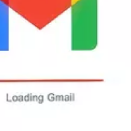
et retrouver rapidement ses mails.
 possible de lancer des requêtes sur le contenu des messages, l'exp
.
ies (autrement dit, l'adresse du destinataire est automatiqueme
actères qui la compose).
à ses mails à partir d'un client de messagerie comme
Outlook
.
rriels non sollicités).
s de messagerie autres que Gmail.
 envoyés et reçus.
oyer automatiquement des messages à une date et une heure ult
 tous les navigateurs Web existants, à condition qu'ils gèrent le
es (chargement plus rapide des pages, raccourcis clavier, sauv
z posséder un navigateur récent.