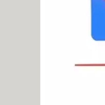
Système d'étiquetage pour classer 
Moteur de recherche intégré. Il est
Serveur SMTP performant et fiable
Auto-complétion des adresses sais
l'utilisateur tape les premiers car
Gestion POP et IMAP pour accéder 
Protection contre les Spams (les cou
Gestion centralisée de vos compte
Visualisation de flux RSS.
Protection antivirale des courriers
Programmation des mails, pour env
À savoir : Gmail est compatible avec
Pour bénéficier de fonctions avancé
cours de rédaction, etc.), vous deve