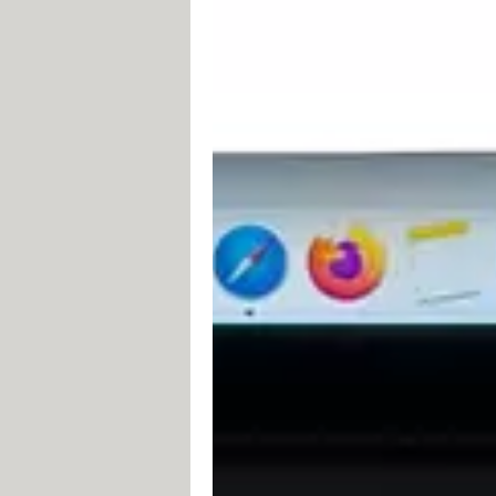
► Il est toutefois possible d'ouvrir
flèche, superposé sur un autre carré 
aux lettres Gmail, sans interrompre la
► Dans le champ
À :
, tapez l'adres