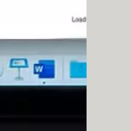
é d'un carré bleu, contenant une
'ensemble des fonctions de la boîte
destinataires, séparez les adresses