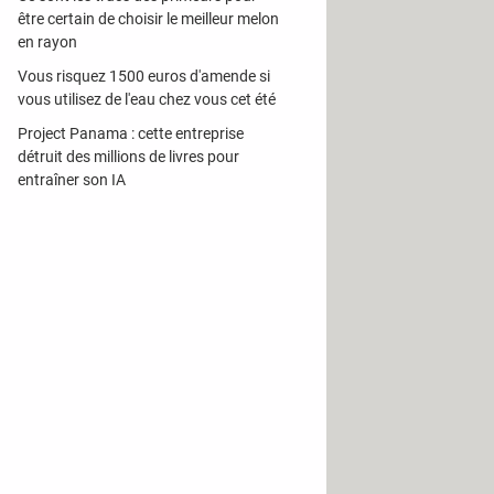
 consulter à tout moment vos
être certain de choisir le meilleur melon
 messages via un webmail.
en rayon
restez en mesure d'envoyer et de
Vous risquez 1500 euros d'amende si
vous utilisez de l'eau chez vous cet été
ue celles des messageries
Project Panama : cette entreprise
détruit des millions de livres pour
entraîner son IA
 s'agit d'un webmail, c'est-à-dire
vice).
tion avec un même correspondant.