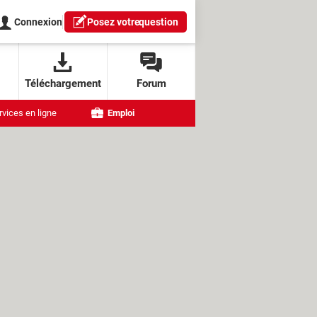
Connexion
Posez votre
question
Téléchargement
Forum
rvices en ligne
Emploi