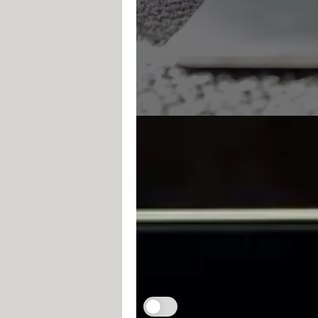
Envoyer et recevoi
La Rédac
19 juillet 2022 16:36
Gmail est un service de message
gérer facilement votre boîte de 
Je m'abonne aux Infos à ne pas