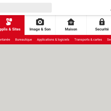
pplis & Sites
Image & Son
Maison
Securité
antanée
Bureautique
Applications & logiciels
Transports & cartes
Se