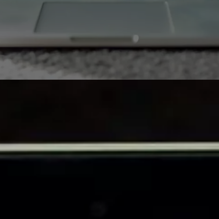
r des mails avec Gmail
rie électronique gratuit pour envoyer et recevoir des e
réception. Un excellent moyen de rester en contact avec 
 rater