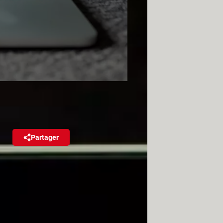
Partager
Réagir
-mails. Son interface permet de
vos amis et votre famille !