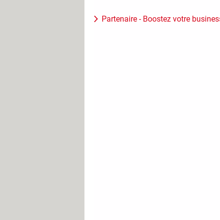
Partenaire - Boostez votre busines
Envoyer des mails sur Gma
La rédaction et la consultation des
classique.
► Pour envoyer un mail, cliquez sur
► Un formulaire de saisie apparaît d