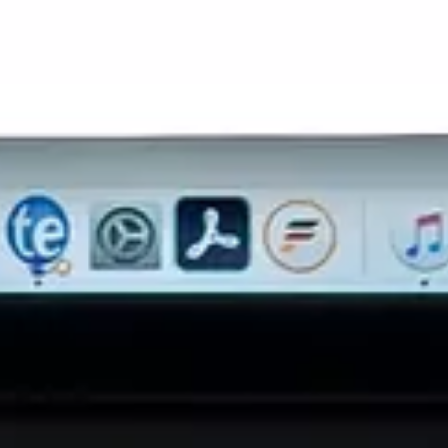
 une fenêtre indépendante en cliquant sur le pictogramme compos
bleu. Cette option a pour principal intérêt d'autoriser l'accès à l
 saisie du courriel.
se de la personne à qui vous souhaitez écrire. S'il y a plusieurs 