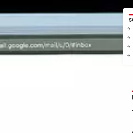
lectronique gratuit proposé par Google. Il permet de
S
courriels (mails) depuis un ordinateur ou un appareil
ec un simple navigateur Web, un logiciel de messagerie
ne application (mobile) dédiée.
se Gmail
t un abonnement auprès d'un fournisseur d'accès à
 plusieurs adresses mail avec un nom de domaine
ex-France Télécom), le suffixe des adresses est
@orange.fr
. À pr
externe d'envoi et de réception de courriels, puisque votre FAI s
ement de recourir à un autre prestataire pour les raisons suivant
 ne pouvez pas conserver les adresses mail qui vous ont été att
eurer joignable pendant la phase d'activation de votre nouvelle
devez recourir à une adresse mail indépendante de tout FAI.