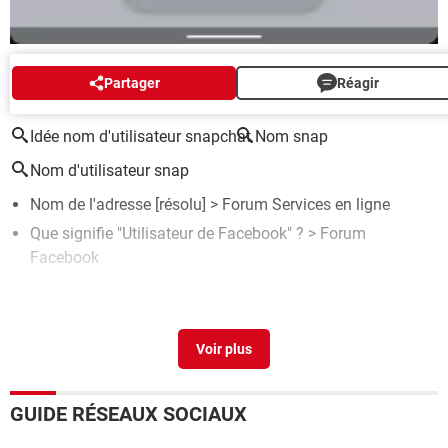
AUTOUR DU MÊME SUJET
Partager
Réagir
Idée nom d'utilisateur snapchat
Nom snap
Nom d'utilisateur snap
Nom de l'adresse
[résolu] >
Forum Services en ligne
Que signifie "Utilisateur de Facebook" ?
>
Forum
Facebook
Nom d’adresse
>
Forum Réseaux sociaux
Point vert snapchat
[résolu] >
Forum Snapchat
Que faut il écrire dans le champ obligatoire : Adresse
(suite)*?
[résolu] >
Forum Réseaux sociaux
GUIDE RÉSEAUX SOCIAUX