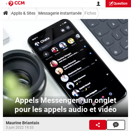
Question
Applis & Sites
Messagerie instantanée
Fiches
Guide messagerie instantanée
Messenger
Appels Messenger : un onglet
pour les appels audio et vidéo
Maurine Briantais
3 juin 2022 19:33