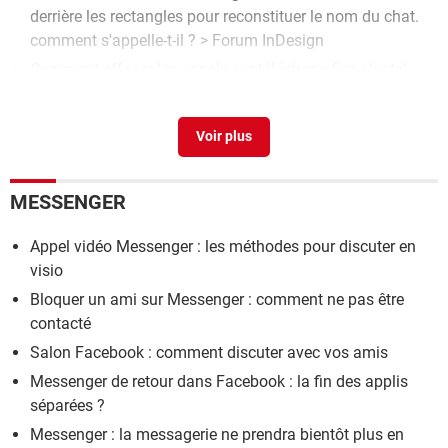
derrière les rectangles pour reconstituer le nom du chat.
comment s'appelle-t-il ?
>
Forum InDesign
Comment effacer les appels sur téléphone fixe alcatel
f860
>
Forum telephonie fixe
Je souhaite effacer les appels du journal de l alcatel F
530 Merci
>
Forum telephonie fixe
Comment effacer les appels sur téléphone fixe alcatel
MESSENGER
f690
>
Forum telephonie fixe
Family link bloquer les appels sortants
>
Forum
Appel vidéo Messenger : les méthodes pour discuter en
Téléphones & tablettes Android
visio
Bloquer un ami sur Messenger : comment ne pas être
contacté
Salon Facebook : comment discuter avec vos amis
Messenger de retour dans Facebook : la fin des applis
séparées ?
Messenger : la messagerie ne prendra bientôt plus en