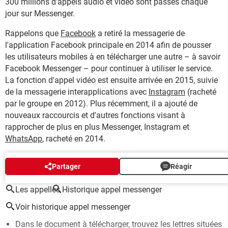
300 millions d'appels audio et vidéo sont passés chaque
jour sur Messenger.
Rappelons que
Facebook
a retiré la messagerie de
l'application Facebook principale en 2014 afin de pousser
les utilisateurs mobiles à en télécharger une autre – à savoir
Facebook Messenger – pour continuer à utiliser le service.
La fonction d'appel vidéo est ensuite arrivée en 2015, suivie
de la messagerie interapplications avec
Instagram
(racheté
par le groupe en 2012). Plus récemment, il a ajouté de
nouveaux raccourcis et d'autres fonctions visant à
rapprocher de plus en plus Messenger, Instagram et
WhatsApp
, racheté en 2014.
AUTOUR DU MÊME SUJET
Partager
Réagir
Les appelles
Historique appel messenger
Voir historique appel messenger
Dans le document à télécharger, trouvez les lettres situées