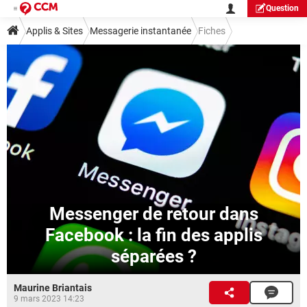
Question
Applis & Sites
Messagerie instantanée
Fiches
Guide messagerie instantanée
Messenger
Messenger de retour dans
Facebook : la fin des applis
séparées ?
Maurine Briantais
9 mars 2023 14:23