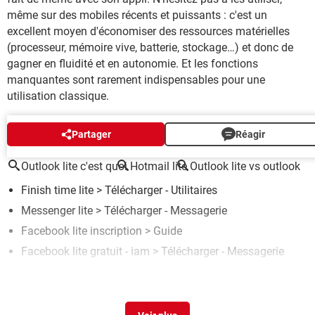
même sur des mobiles récents et puissants : c'est un
excellent moyen d'économiser des ressources matérielles
(processeur, mémoire vive, batterie, stockage…) et donc de
gagner en fluidité et en autonomie. Et les fonctions
manquantes sont rarement indispensables pour une
utilisation classique.
AUTOUR DU MÊME SUJET
Partager
Réagir
Outlook lite c'est quoi
Hotmail lite
Outlook lite vs outlook
Finish time lite
> Télécharger - Utilitaires
Messenger lite
> Télécharger - Messagerie
Facebook lite inscription
> Guide
Facebook lite gratuit - iam
> Télécharger - Messagerie
Daemon tools lite
> Télécharger - Émulation &
Virtualisation