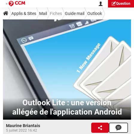
Question
Applis & Sites
Mail
Fiches
Guide mail
Outlook
Outlook Lite : une version
allégée de l'application Android
Maurine Briantais
5 juillet 2022 16:42