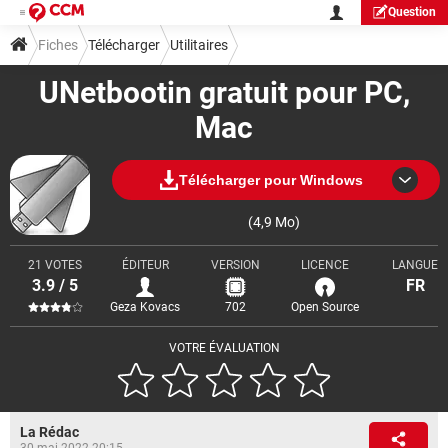
Question
Fiches
Télécharger
Utilitaires
UNetbootin gratuit pour PC,
Mac
Télécharger pour Windows
(4,9 Mo)
21 VOTES
ÉDITEUR
VERSION
LICENCE
LANGUE
3.9 / 5
FR
Geza Kovacs
702
Open Source
VOTRE ÉVALUATION
La Rédac