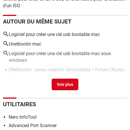
d'un ISO.
AUTOUR DU MÊME SUJET
Logiciel pour créer une clé usb bootable mac
Unetbootin mac
Logiciel pour créer une clé usb bootable mac sous
windows
UNetbootin : erreur création clé bootable
>
Forum Ubuntu
UNetbootin
[résolu] >
Forum Ubuntu
Unetbootin
[résolu] >
Forum Windows
Ubuntu en fr live USB (unetbootin)
>
Forum Ubuntu
UTILITAIRES
Nero InfoTool
Advanced Port Scanner