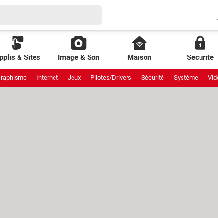
pplis & Sites
Image & Son
Maison
Securité
raphisme
Internet
Jeux
Pilotes/Drivers
Sécurité
Système
Vid