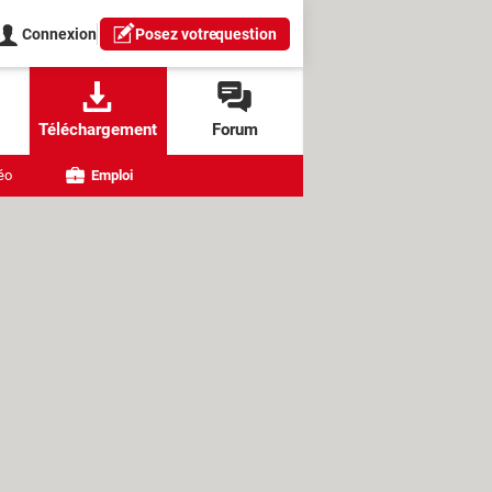
Connexion
Posez votre
question
Téléchargement
Forum
éo
Emploi