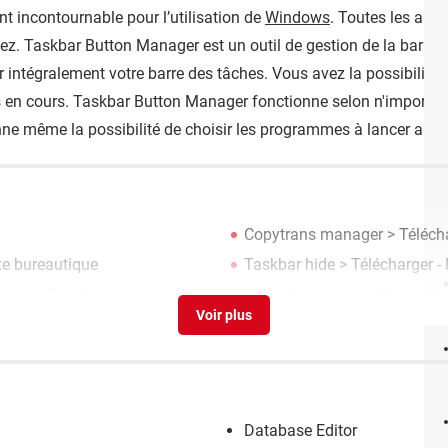
t incontournable pour l’utilisation de
Windows
. Toutes les app
lez. Taskbar Button Manager est un outil de gestion de la barre
ntégralement votre barre des tâches. Vous avez la possibilité d
 en cours. Taskbar Button Manager fonctionne selon n'importe qu
ne même la possibilité de choisir les programmes à lancer au 
Copytrans manager
> Télécha
te bureautique
Taskbar hide
> Télécharger -
arger - Stockage
Launch manager
>
Forum Log
Database Editor