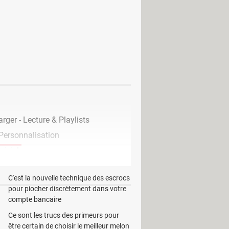
lications qui sont lancées passe par
 des tâches de windows. Ce
e déplacer les fenêtres actives ou
elle position et sur n'importe quelle
démarrage.
rger - Lecture & Playlists
 Personnalisation
iciels
EN CE MOMENT
C'est la nouvelle technique des escrocs
pour piocher discrètement dans votre
compte bancaire
Ce sont les trucs des primeurs pour
être certain de choisir le meilleur melon