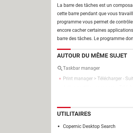
La barre des tâches est un composan
cette barre pendant que vous travail
programme vous permet de contrôler i
encore cacher certaines applications
barre des tâches. Le programme don
AUTOUR DU MÊME SUJET
Taskbar manager
Print manager
> Télécharger - Sui
Active partition manager
> Téléch
UTILITAIRES
Copernic Desktop Search