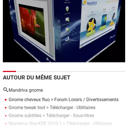
AUTOUR DU MÊME SUJET
Mandriva gnome
Gnome cheveux fluo
>
Forum Loisirs / Divertissements
Gnome tweak tool
> Télécharger - Utilitaires
Gnome subtitles
> Télécharger - Sous-titres
Mandriva One KDE 2010.1
> Télécharger - Utilitaires