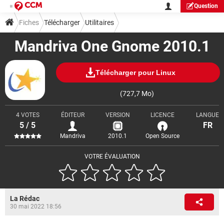
Question
Fiches
Télécharger
Utilitaires
Mandriva One Gnome 2010.1
Télécharger pour Linux
(727,7 Mo)
4 VOTES
ÉDITEUR
VERSION
LICENCE
LANGUE
5 / 5
FR
Mandriva
2010.1
Open Source
VOTRE ÉVALUATION
La Rédac
30 mai 2022 18:56