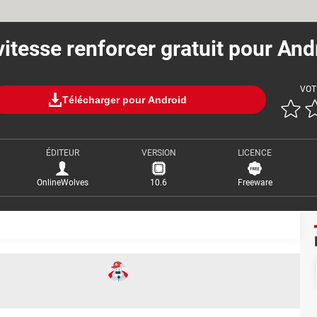
itesse renforcer gratuit pour An
VOT
Télécharger pour Android
ÉDITEUR
VERSION
LICENCE
OnlineWolves
10.6
Freeware