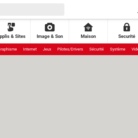
pplis & Sites
Image & Son
Maison
Securité
raphisme
Internet
Jeux
Pilotes/Drivers
Sécurité
Système
Vid