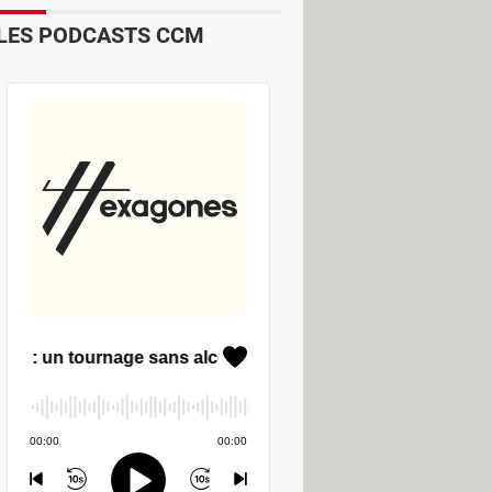
LES PODCASTS CCM
e ou la tablette tactile. À la fin de
ionnaire : Ce composant logiciel est
tiles consommant de la mémoire vive
iers résiduels dus à la
esse renforcer
. Elle offre la
pplication, il est possible d'attribuer
e mode d'exécution sera ainsi