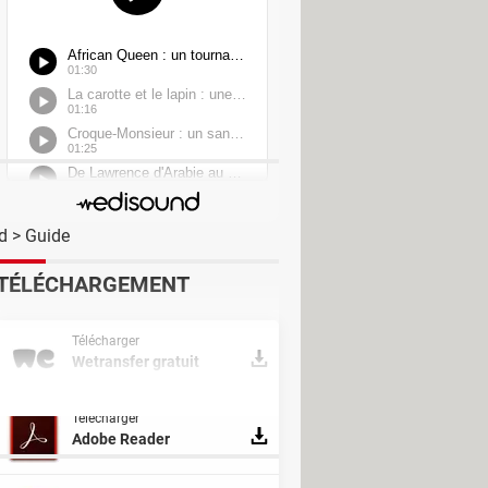
d
> Guide
TÉLÉCHARGEMENT
r - Divers Web & Internet
Télécharger
: toutes les solutions
> Guide
Wetransfer gratuit
Télécharger
Adobe Reader