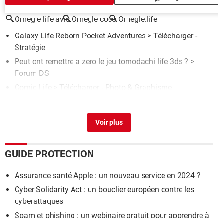
Omegle life avis
Omegle coco
Omegle.life
Galaxy Life Reborn Pocket Adventures
> Télécharger -
Stratégie
Peut ont remettre a zero le jeu tomodachi life 3ds ?
>
Forum DS
Comic Life
> Télécharger - Photo & Graphisme
Effacer une sauvegarde sur Tomoachi Life
>
Forum DS
Tomodachi life
>
Forum DS
GUIDE PROTECTION
Assurance santé Apple : un nouveau service en 2024 ?
Cyber Solidarity Act : un bouclier européen contre les
cyberattaques
Spam et phishing : un webinaire gratuit pour apprendre à