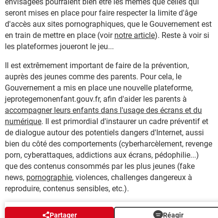
envisagées pourraient bien être les mêmes que celles qui
seront mises en place pour faire respecter la limite d'âge
d'accès aux sites pornographiques, que le Gouvernement est
en train de mettre en place (voir
notre article
). Reste à voir si
les plateformes joueront le jeu...
Il est extrêmement important de faire de la prévention,
auprès des jeunes comme des parents. Pour cela, le
Gouvernement a mis en place une nouvelle plateforme,
jeprotegemonenfant.gouv.fr, afin d'aider les parents à
accompagner leurs enfants dans l'usage des écrans et du
numérique
. Il est primordial d'instaurer un cadre préventif et
de dialogue autour des potentiels dangers d'Internet, aussi
bien du côté des comportements (cyberharcèlement, revenge
porn, cyberattaques, addictions aux écrans, pédophilie...)
que des contenus consommés par les plus jeunes (fake
news,
pornographie
, violences, challenges dangereux à
reproduire, contenus sensibles, etc.).
AUTOUR DU MÊME SUJET
Partager
Réagir