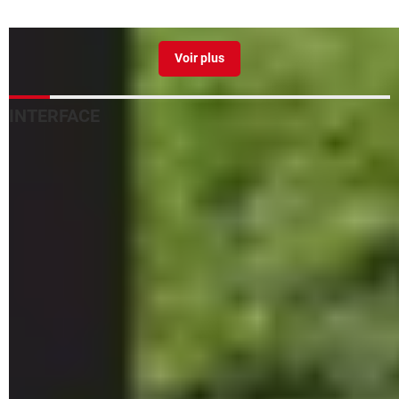
Supprimer le volet de droite dans dossiers (Vidéos,
Images,...)
[résolu] >
Forum Windows 8 / 8.1
Volet de visualisation windows 10 ne fonctionne pas pdf
[résolu] >
Forum Windows 10
Figer volet excel
> Guide
INTERFACE
Désactiver affichage contenu document
>
Forum
Windows 10
Barre des tâches de Windows 11 : comment la déplacer ?
Les PowerToys vont ajouter un bandeau de commandes
à Windows
Personnaliser l'Explorateur de fichiers de Windows 10
Onglets Windows : ajouter des onglets dans l'Explorateur
Actualités Windows 10 : personnaliser ou retirer le widget
Thème Windows : changer, télécharger, installer
Menu Démarrer de Windows 10 : comment le
personnaliser
Zone de notification Windows : organiser les icônes