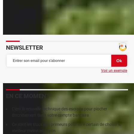
Explorateur de Windows 11 : les onglets sont enfin là !
Explorateur de Windows 11 : 8 nouveautés à découvrir
Explorateur Windows 11 : de grands changements pour
2023
NEWSLETTER
Voir un exemple
EN CE MOMENT
C'est la nouvelle technique des escrocs pour piocher
discrètement dans votre compte bancaire
Ce sont les trucs des primeurs pour être certain de choisir le
meilleur melon en rayon