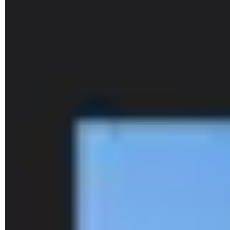
Windows n'est pas activé par défaut. Voici comment en
profiter.
► Ouvrez une fenêtre de l'Explorateur en pressant le
raccourci
Win
+
E
. Quel que soit le mode d'affichage des
éléments dans l'Explorateur (petites ou grandes icônes, liste,
etc.) figure dans le ruban d'outils en haut de la fenêtre
plusieurs options. Déroulez le menu
Afficher
. Choisissez
Afficher
au bas du menu puis enfin
Volet de visualisation
.