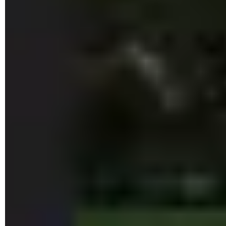
► Pour supprimer le volet de prévisualisation, déroulez à
nouveau le menu
Afficher
>
Afficher
de l'Explorateur de
fichiers et décochez l'option
Volet de visualisation
.
Comment prévisualiser rapidement le
contenu d'un document dans Windows ?
Vous trouvez le volet de visualisation de l'Explorateur de