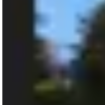
des documents verrouillés par
mot de passe
ne s'affichent
pas.
► Pour obtenir une vue plus large de la prévisualisation,
placez le pointeur de la souris sur le bord gauche du volet.
Lorsque celui-ci se transforme en
double-flèche
, cliquez et
étirer le volet vers la gauche.