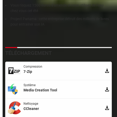
Vous risquez 1500 euros d'amende si vous utilisez de l'eau
chez vous cet été
Project Panama : cette entreprise détruit des millions de livres
pour entraîner son IA
TÉLÉCHARGEMENT
Compression
7-Zip
Système
Media Creation Tool
Nettoyage
CCleaner