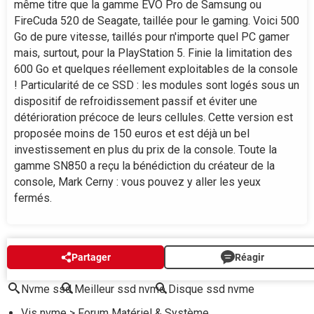
même titre que la gamme EVO Pro de Samsung ou
200
FireCuda 520 de Seagate, taillée pour le gaming. Voici 500
juil.
Go de pure vitesse, taillés pour n'importe quel PC gamer
mais, surtout, pour la PlayStation 5. Finie la limitation des
600 Go et quelques réellement exploitables de la console
! Particularité de ce SSD : les modules sont logés sous un
dispositif de refroidissement passif et éviter une
détérioration précoce de leurs cellules. Cette version est
proposée moins de 150 euros et est déjà un bel
investissement en plus du prix de la console. Toute la
gamme SN850 a reçu la bénédiction du créateur de la
console, Mark Cerny : vous pouvez y aller les yeux
fermés.
AUTOUR DU MÊME SUJET
Partager
Réagir
Nvme ssd
Meilleur ssd nvme
Disque ssd nvme
Vis nvme
>
Forum Matériel & Système