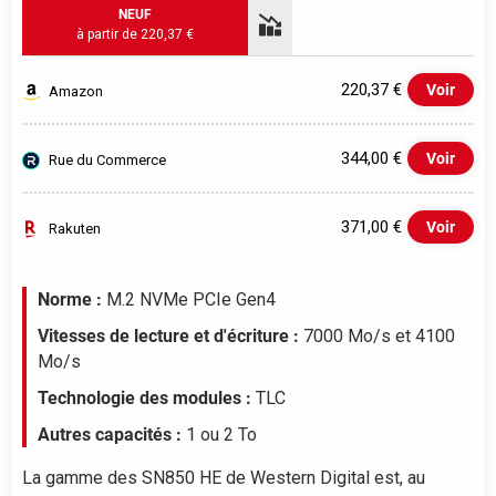
NEUF
à partir de 220,37 €
220,37 €
Voir
Amazon
344,00 €
Voir
Rue du Commerce
371,00 €
Voir
Rakuten
Evolution du prix le plus bas (neuf):
Norme :
M.2 NVMe PCIe Gen4
350
Vitesses de lecture et d'écriture :
7000 Mo/s et 4100
Mo/s
300
Technologie des modules :
TLC
Autres capacités :
1 ou 2 To
250
La gamme des SN850 HE de Western Digital est, au