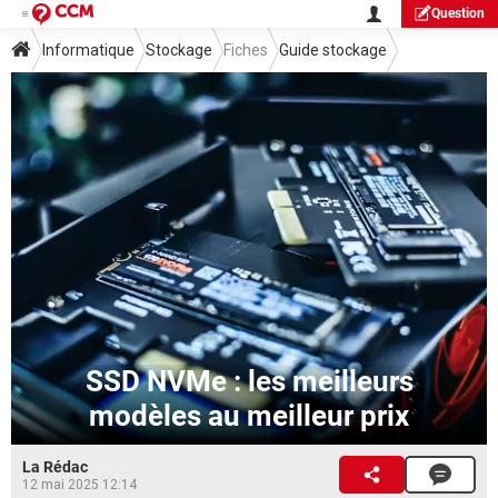
Question
Informatique
Stockage
Fiches
Guide stockage
SSD NVMe : les meilleurs
modèles au meilleur prix
La Rédac
12 mai 2025 12:14