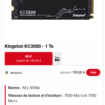
Kingston KC3000 - 1 To
NEUF
à partir de 199,90 €
199,90 €
Voir
Amazon
239,99 €
Evolution du prix le plus bas (neuf):
Norme :
M.2 NVMe
200
Vitesses de lecture et d'écriture :
7000 Mo/s et 7000
Mo/s