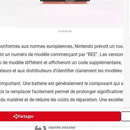
© Nintendo
conformes aux normes européennes, Nintendo prévoit un nouveau
ent un numéro de modèle commençant par "BEE". Les versions a
de modèle différent et afficheront un code supplémentaire, "OSM
eurs et aux distributeurs d'identifier clairement les modèles r
 important. Une batterie est généralement le composant qui se 
oir la remplacer facilement permet de prolonger significativement
u matériel et de réduire les coûts de réparation. Une excellente
Partager
Publicité
Contact
Recrutement
Données personnelles
Paramétrer les cookie
Groupe Figaro
©2025 CCM Benchmark