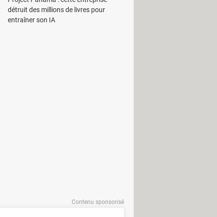
détruit des millions de livres pour
mmercialiser sur le Vieux Continent
entraîner son IA
teur nous livre aujourd'hui
péenne
s consoles de jeu, devront permettre
s procédures complexes. Cette
niques et à encourager la réparation
lacer la batterie de la console
 soit un passage par le service
urquoi le constructeur prépare une
l'utilisateur.
Contenu sponsorisé