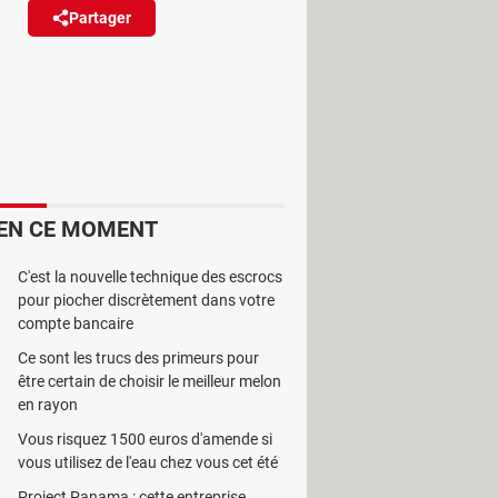
Partager
Réagir
Switch 2 spécialement pour le
s Joy-Con aussi !
EN CE MOMENT
ussi une console portable, ce qui la
C'est la nouvelle technique des escrocs
renforce progressivement son cadre
pour piocher discrètement dans votre
reils électroniques en imposant le
compte bancaire
Ce sont les trucs des primeurs pour
être certain de choisir le meilleur melon
es à remplacer sans passer par un
en rayon
ue et écologique ! Aussi, elle va
Vous risquez 1500 euros d'amende si
e soit équipés de batteries
vous utilisez de l'eau chez vous cet été
Project Panama : cette entreprise