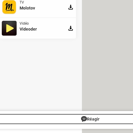
TV
Molotov
Vidéo
Videoder
 système d'identification. Les
daptées à la réglementation
", sur leur emballage. Cette
épondant aux nouvelles exigences.
dégrade le plus rapidement dans un
 la durée de vie de la console,
 nouvelle donc !
Réagir
s
Gérer Utiq
Charte
RSS
Mentions légales