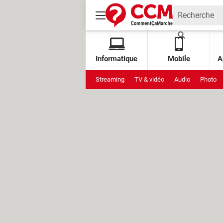
Informatique
Mobile
A
Streaming
TV & vidéo
Audio
Photo