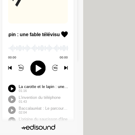
Voir
489,95 €
Voir
489,95 €
Voir
499,90 €
 à fait la même chose ! Cela veut dire
éléphones portables il y a plus de
r le modèle international, soit
ngement est attendu à l'automne