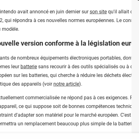
Nintendo avait annoncé en juin dernier sur
son site
qu'il allait co
2, qui répondra à ces nouvelles normes européennes. Le construc
 modèle.
ouvelle version conforme à la législation euro
ricants de nombreux équipements électroniques portables, dont le
mêmes leur
batterie
sans recourir à des outils spécialisés ou à de
péen sur les batteries, qui cherche à réduire les déchets électro
ique des appareils (voir
notre article
).
actuellement commercialisée ne répond pas à ces exigences. Remp
appareil, ce qui suppose soit de bonnes compétences techniques,
traint d'adapter son matériel pour le marché européen. C'est po
ermettra un remplacement beaucoup plus simple de la batterie par 