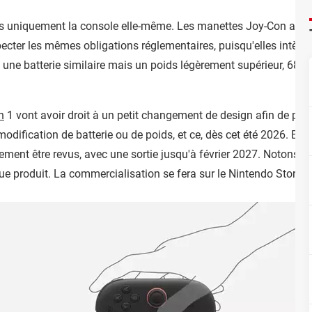
s uniquement la console elle-même. Les manettes Joy-Con ainsi 
ecter les mêmes obligations réglementaires, puisqu'elles intègren
c une batterie similaire mais un poids légèrement supérieur, 6
h
1 vont avoir droit à un petit changement de design afin de per
modification de batterie ou de poids, et ce, dès cet été 2026. Enf
ent être revus, avec une sortie jusqu'à février 2027. Notons q
e produit. La commercialisation se fera sur le Nintendo Store e