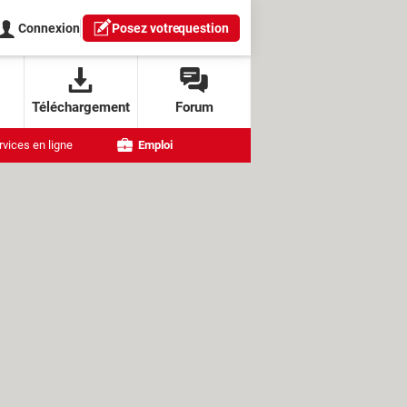
Connexion
Posez votre
question
Téléchargement
Forum
rvices en ligne
Emploi