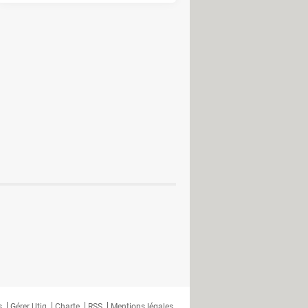
ers : partager un clavier et une
acle pour lier téléphone et PC
aper facilement des majuscules
transcriptions automatiques
tés dans un testament numérique
former une animation en vidéo
avigateur Internet méconnu intègre
s
Gérer Utiq
Charte
RSS
Mentions légales