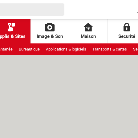
pplis & Sites
Image & Son
Maison
Securité
antanée
Bureautique
Applications & logiciels
Transports & cartes
Se