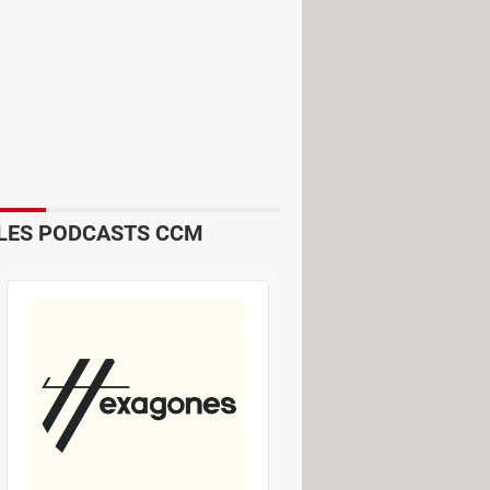
tait jusqu'à présent un selfie afin de
dentité. Désormais, la fonction "video
 qui est plus difficile à falsifier
LES PODCASTS CCM