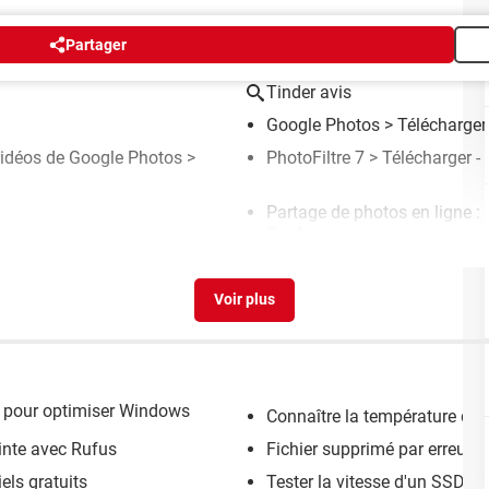
Partager
Tinder avis
Google Photos
> Télécharger
 vidéos de Google Photos
>
PhotoFiltre 7
> Télécharger -
Partage de photos en ligne : 
Guide
ts pour optimiser Windows
Connaître la température d'
inte avec Rufus
Fichier supprimé par erreur : 
els gratuits
Tester la vitesse d'un SSD 