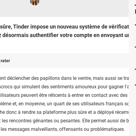
sûre, Tinder impose un nouveau système de vérification 
ez désormais authentifier votre compte en envoyant un se
 rater
ent déclencher des papillons dans le ventre, mais aussi se tran
crocs qui simulent des sentiments amoureux pour gagner l'affect
 utilisateurs peuvent être réticents à entrer en contact avec des i
blème et, en moyenne, un quart de ses utilisateurs français sont
rche donc à rendre sa plateforme plus sûre et a déployé récemme
 les rencontres gênantes ou pesantes. Elle permet aussi de bloqu
e les messages malveillants, offensants ou problématiques.