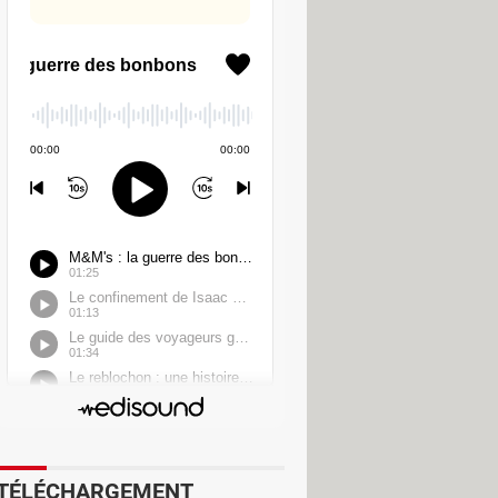
eurs d'autres d'outils pour les aider
 – les personnes avec lesquelles ils
onne présentée sur le profil. Dans
 peuvent également choisir de ne
 abonnés à l'offre payante Gold
es de la plateforme. Voilà qui limite
tions de sécurité qu'ils apprécient le
eur partenaire. Pour nos membres
cher
", explique Rory Kozoll, vice-
es prochains mois procéder à une
n d'en prendre de la graine !
TÉLÉCHARGEMENT