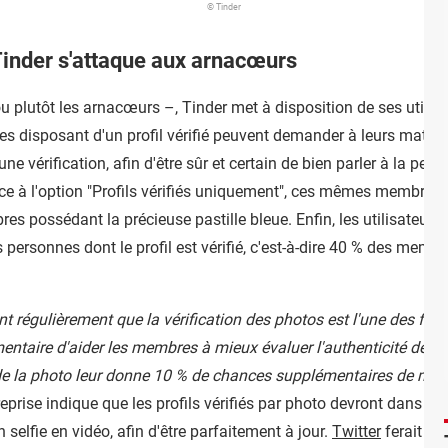
© Tinder
: Tinder s'attaque aux arnacœurs
u plutôt les arnacœurs –, Tinder met à disposition de ses utilisat
s disposant d'un profil vérifié peuvent demander à leurs matchs
e vérification, afin d'être sûr et certain de bien parler à la pers
ce à l'option "Profils vérifiés uniquement", ces mêmes membres
 possédant la précieuse pastille bleue. Enfin, les utilisateurs
 personnes dont le profil est vérifié, c'est-à-dire 40 % des membr
nt régulièrement que la vérification des photos est l'une des fonc
entaire d'aider les membres à mieux évaluer l'authenticité de l
n de la photo leur donne 10 % de chances supplémentaires de mat
reprise indique que les profils vérifiés par photo devront dans l
n selfie en vidéo, afin d'être parfaitement à jour.
Twitter
ferait bie