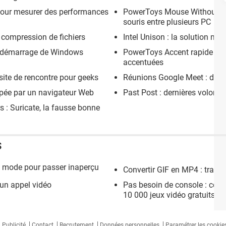
 pour mesurer des performances
PowerToys Mouse Without Bord
souris entre plusieurs PC
e compression de fichiers
Intel Unison : la solution mir
au démarrage de Windows
PowerToys Accent rapide : t
accentuées
ite de rencontre pour geeks
Réunions Google Meet : des 
upée par un navigateur Web
Past Post : dernières volon
 : Suricate, la fausse bonne
S
u mode pour passer inaperçu
Convertir GIF en MP4 : trans
d'un appel vidéo
Pas besoin de console : ce n
10 000 jeux vidéo gratuits
Publicité
Contact
Recrutement
Données personnelles
Paramétrer les cookie