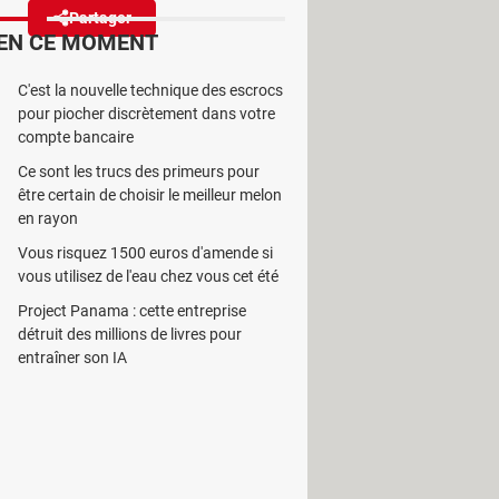
Partager
Réagir
EN CE MOMENT
C'est la nouvelle technique des escrocs
de profil. Et pour draguer sur
pour piocher discrètement dans votre
lfie vidéo. Gare aux
compte bancaire
Ce sont les trucs des primeurs pour
être certain de choisir le meilleur melon
en rayon
Vous risquez 1500 euros d'amende si
vous utilisez de l'eau chez vous cet été
sformer en cauchemars. Avec la
Project Panama : cette entreprise
ion et la confiance de leurs proies
détruit des millions de livres pour
nconnus ! La célèbre application
entraîner son IA
 victimes d'arnaques, d'après
les
nt
une fonction Incognit
, permettant
er les profils suggérés et offre