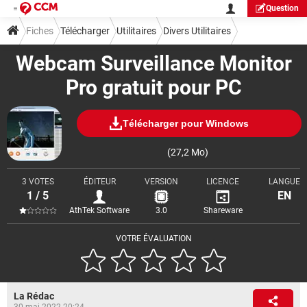
Question
Fiches
Télécharger
Utilitaires
Divers Utilitaires
Webcam Surveillance Monitor
Pro gratuit pour PC
Télécharger pour Windows
(27,2 Mo)
3 VOTES
ÉDITEUR
VERSION
LICENCE
LANGUE
1 / 5
EN
AthTek Software
3.0
Shareware
VOTRE ÉVALUATION
La Rédac