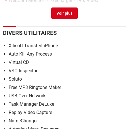
WebCam Monitor
> Télécharger - TV & Vidéo
Utiliser iphone comme webcam
> Guide
DIVERS UTILITAIRES
Xilisoft Transfert iPhone
Auto Kill Any Process
Virtual CD
VSO Inspector
Soluto
Free MP3 Ringtone Maker
USB Over Network
Task Manager DeLuxe
Replay Video Capture
NameChanger