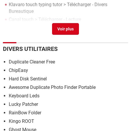
Klavaro touch typing tutor
> Télécharger - Divers
Bureautique
Canal touch
> Télécharger - Lecture
Transporteur brigandin dofus touch
>
Forum Jeux vidéo
DIVERS UTILITAIRES
Duplicate Cleaner Free
ChipEasy
Hard Disk Sentinel
Awesome Duplicate Photo Finder Portable
Keyboard Leds
Lucky Patcher
RainBow Folder
Kingo ROOT
Ghost Mouse