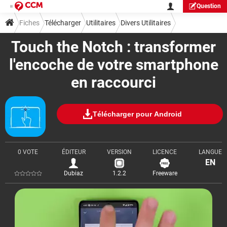
Question
Fiches
Télécharger
Utilitaires
Divers Utilitaires
Touch the Notch : transformer
l'encoche de votre smartphone
en raccourci
Télécharger pour Android
0 VOTE
ÉDITEUR
VERSION
LICENCE
LANGUE
EN
Dubiaz
1.2.2
Freeware