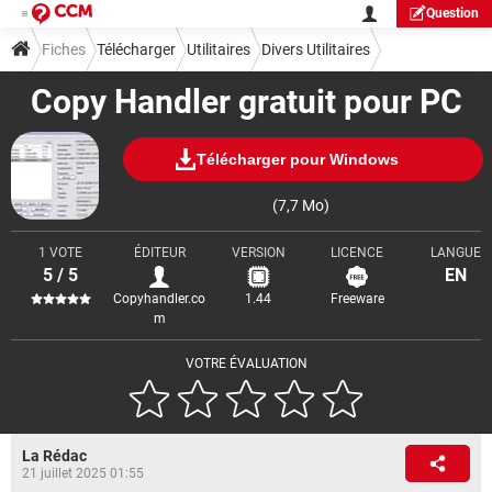
Question
Fiches
Télécharger
Utilitaires
Divers Utilitaires
Copy Handler gratuit pour PC
Télécharger pour Windows
(7,7 Mo)
1 VOTE
ÉDITEUR
VERSION
LICENCE
LANGUE
5 / 5
EN
Copyhandler.co
1.44
Freeware
m
VOTRE ÉVALUATION
La Rédac
21 juillet 2025 01:55