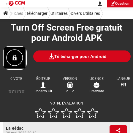
Question
Fiches
Télécharger
Utilitaires
Divers Utilitaires
Turn Off Screen Free gratuit
pour Android APK
Télécharger pour Android
0 VOTE
ÉDITEUR
VERSION
LICENCE
LANGUE
FR
Roberto Gil
2.1.2
Freeware
VOTRE ÉVALUATION
La Rédac