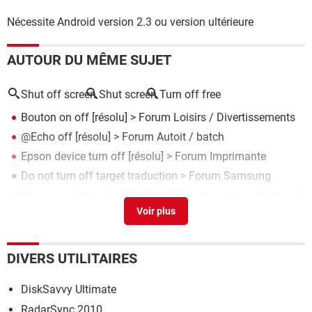
Nécessite Android version 2.3 ou version ultérieure
AUTOUR DU MÊME SUJET
Shut off screen
Shut screen
Turn off free
Bouton on off
[résolu] >
Forum Loisirs / Divertissements
@Echo off
[résolu] >
Forum Autoit / batch
Epson device turn off
[résolu] >
Forum Imprimante
Do not turn off target traduction
>
Forum Samsung
Message d'erreur ? " downloading... do not turn off target
"
[résolu] >
Forum Samsung
DIVERS UTILITAIRES
DiskSavvy Ultimate
RadarSync 2010