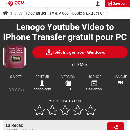
Question
Fiches
Télécharger
TV & Vidéo
Copie & Extraction
Lenogo Youtube Video to
iPhone Transfer gratuit pour PC
Télécharger pour Windows
(8,9 Mo)
0 VOTE
ÉDITEUR
VERSION
LICENCE
LANGUE
EN
lenogo.com
1.0
Shareware
VOTRE ÉVALUATION
La Rédac