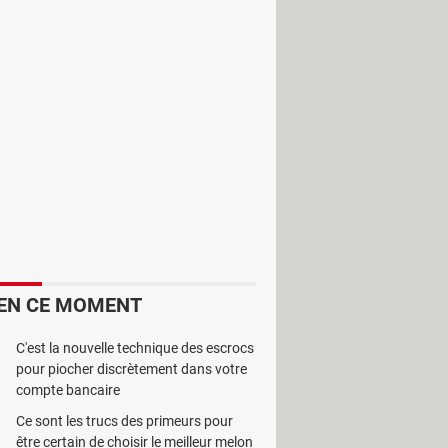
elques clics. Il peut ripper vos
ier de destination, et cliquez sur
liser, ce logiciel vous est en plus
EN CE MOMENT
C'est la nouvelle technique des escrocs
pour piocher discrètement dans votre
compte bancaire
Ce sont les trucs des primeurs pour
être certain de choisir le meilleur melon