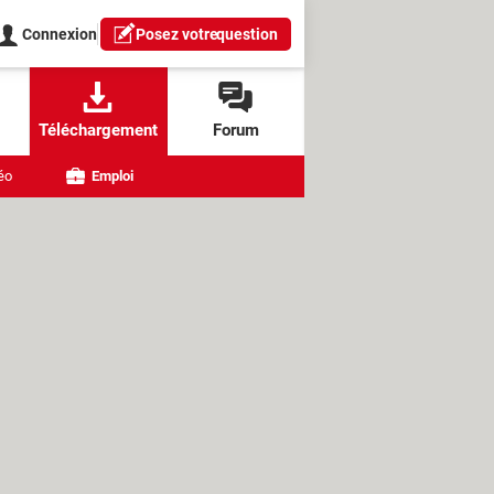
Connexion
Posez votre
question
Téléchargement
Forum
éo
Emploi