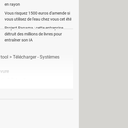
en rayon
Vous risquez 1500 euros d'amende si
vous utilisez de l'eau chez vous cet été
Project Panama : cette entreprise
détruit des millions de livres pour
entraîner son IA
tool
> Télécharger - Systèmes
avure
pie & Extraction