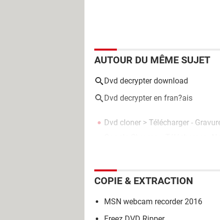
AUTOUR DU MÊME SUJET
Dvd decrypter download
Dvd decrypter en fran?ais
Dvd cloner
> Télécharger - Gravur
Google Chrome
> Télécharger - N
COPIE & EXTRACTION
MSN webcam recorder 2016
Freez DVD Ripper