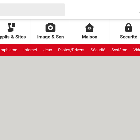
pplis & Sites
Image & Son
Maison
Securité
raphisme
Internet
Jeux
Pilotes/Drivers
Sécurité
Système
Vid