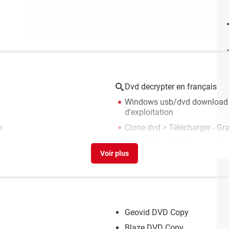
Dvd decrypter en français
Windows usb/dvd download 
d'exploitation
e
Clone dvd
> Télécharger - Gr
avigateurs
Dvd shrink
> Télécharger - Co
Geovid DVD Copy
Blaze DVD Copy