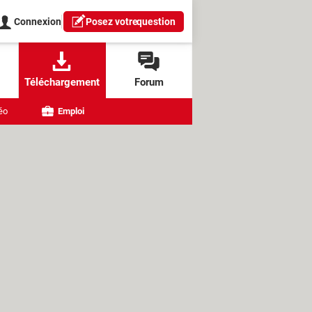
Connexion
Posez votre
question
Téléchargement
Forum
éo
Emploi