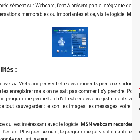
précisément sur Webcam, font à présent partie intégrante de notr
ersations mémorables ou importantes et ce, via le logiciel
MSN 
ités :
n live via Webcam peuvent être des moments précieux surtout si 
 les enregistrer mais on ne sait pas comment s'y prendre. Pour ce fa
t d'un programme permettant d'effectuer des enregistrements vidé
de tout sauvegarder : le son, les images, les messages, voire les
ce qui est intéressant avec le logiciel
MSN webcam recorder
, c
d'écran. Plus précisément, le programme parvient à capturer un
nnée par l'utilisateur.