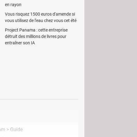
en rayon
 aussi important de noter que le
Vous risquez 1500 euros d'amende si
 fonctionne par exemple avec AIM ou
vous utilisez de l'eau chez vous cet été
Project Panama : cette entreprise
détruit des millions de livres pour
entraîner son IA
cam
> Guide