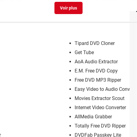
SN / WLM
Webcam 7
> Télécharger - T
Tipard DVD Cloner
Get Tube
AoA Audio Extractor
E.M. Free DVD Copy
Free DVD MP3 Ripper
Easy Video to Audio Convert
Movies Extractor Scout
Internet Video Converter
AllMedia Grabber
Totally Free DVD Ripper
r
DVDFab Passkey Lite