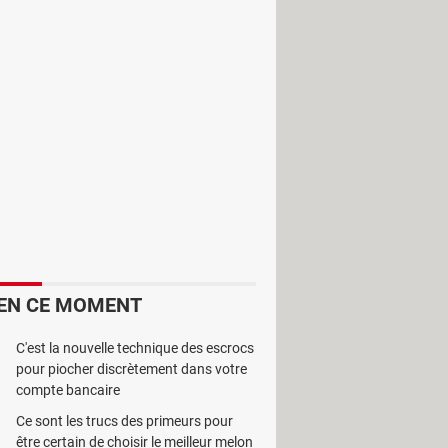
e quotidien. Cerise sur le gâteau, on
webcam recorder
.
l'interlocuteur est un proche ou une
ire, il suffit d'utiliser le logiciel
EN CE MOMENT
o des discussions à travers une
 émoticônes que les utilisateurs
C'est la nouvelle technique des escrocs
pour piocher discrètement dans votre
compte bancaire
'est qu'il fonctionne à peu près
e vidéo en mode plein écran ou
Ce sont les trucs des primeurs pour
être certain de choisir le meilleur melon