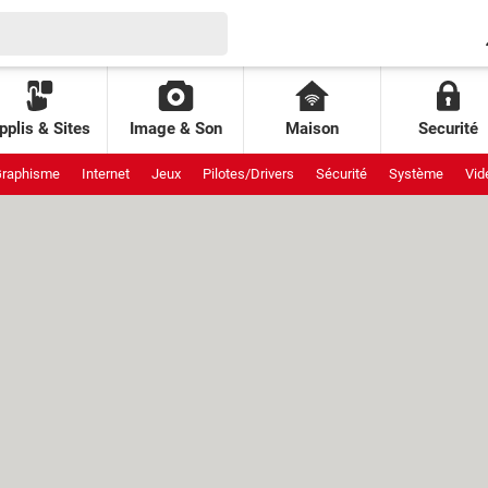
pplis & Sites
Image & Son
Maison
Securité
raphisme
Internet
Jeux
Pilotes/Drivers
Sécurité
Système
Vid