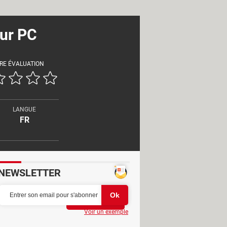
ur PC
RE ÉVALUATION
LANGUE
FR
NEWSLETTER
Partager
Voir un exemple