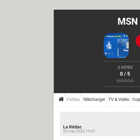
MSN 
2 VOTES
0 / 5
Fiches
Télécharger
TV & Vidéo
Cop
La Rédac
30 mai 2022 19:07