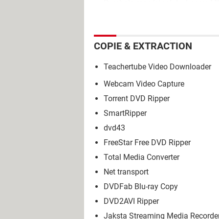
Symbole msn
[résolu] >
Forum M
COPIE & EXTRACTION
Teachertube Video Downloader
Webcam Video Capture
Torrent DVD Ripper
SmartRipper
dvd43
FreeStar Free DVD Ripper
Total Media Converter
Net transport
DVDFab Blu-ray Copy
DVD2AVI Ripper
Jaksta Streaming Media Recorde