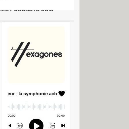
V & Vidéo
LES PODCASTS CCM
er