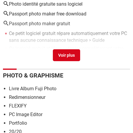
Photo identité gratuite sans logiciel
Passport photo maker free download
Passport photo maker gratuit
Ce petit logiciel gratuit répare automatiquement votre PC
sans aucune connaissance technique
> Guide
Ce logiciel gratuit et léger optimise complètement votre
PC en quelques clics
> Guide
Google photo
> Télécharger - Albums photo
Les meilleurs logiciels gratuits de sauvegarde pour
PHOTO & GRAPHISME
Windows
> Guide
Montage vidéo gratuit : les meilleurs logiciels pour
Livre Album Fuji Photo
Windows
> Guide
Redimensionneur
FLEXIFY
PC Image Editor
Portfolio
20/20