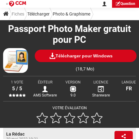
Question
Fiches
Télécharger
Photo & Graphisme
Passport Photo Maker gratuit
pour PC
Télécharger pour Windows
(18,7 Mo)
1 VOTE
ÉDITEUR
VERSION
LICENCE
LANGUE
5 / 5
FR
AMS Software
9.0
Shareware
VOTRE ÉVALUATION
La Rédac