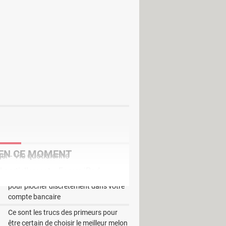
pour conservez une copie de ses
isées, etc.) Par souci de simplicité
système, mais l'image peut être
n fonction des besoins (nombre de
EN CE MOMENT
er - Vie quotidienne
d partiellement
>
Forum iPad
C'est la nouvelle technique des escrocs
pour piocher discrètement dans votre
compte bancaire
Ce sont les trucs des primeurs pour
être certain de choisir le meilleur melon