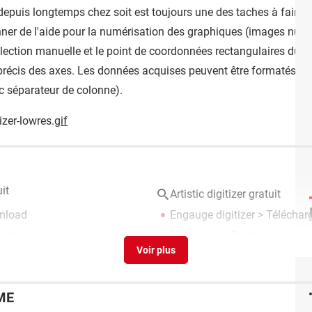
epuis longtemps chez soit est toujours une des taches à faire 
nner de l'aide pour la numérisation des graphiques (images numér
 sélection manuelle et le point de coordonnées rectangulaires du 
précis des axes. Les données acquises peuvent être formatés e
tc séparateur de colonne).
izer-lowres.
gif
it
Artistic digitizer gratuit
wnload
Engauge digitizer
> Télécharg
pratique
Digitizer du iPad 6 qui répon
ME