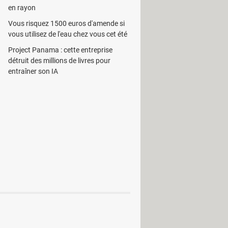
en rayon
Vous risquez 1500 euros d'amende si
vous utilisez de l'eau chez vous cet été
Project Panama : cette entreprise
détruit des millions de livres pour
entraîner son IA
itement des images incroyables avec