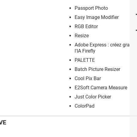
Passport Photo
Easy Image Modifier
RGB Editor
Resize
Adobe Express : créez gratu
l'IA Firefly
PALETTE
Batch Picture Resizer
Cool Pix Bar
E2Soft Camera Measure
Just Color Picker
ColorPad
VE