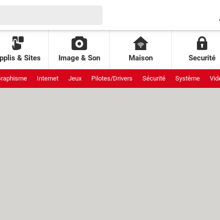
pplis & Sites
Image & Son
Maison
Securité
raphisme
Internet
Jeux
Pilotes/Drivers
Sécurité
Système
Vid