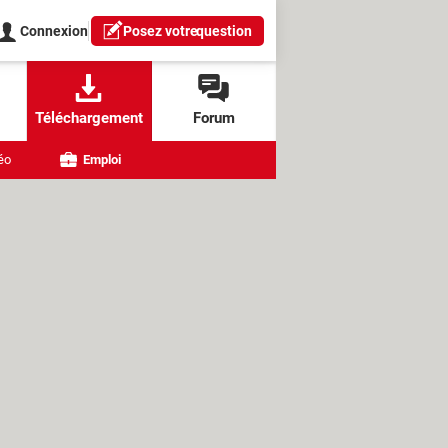
Connexion
Posez votre
question
Téléchargement
Forum
éo
Emploi