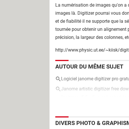
La numérisation de images qu'on a d
images là. Digitizer pourrai vous do
et de fiabilité il ne supporte que la
tournée pour obtenir un alignement 
précision, la largeur des colonnes, e
http://www.physic.ut.ee/~kiisk/digit
AUTOUR DU MÊME SUJET
Logiciel janome digitizer pro gratu
Janome artistic digitizer free do
Digitizer v5.5
>
Forum loisirs/vie 
DIVERS PHOTO & GRAPHIS