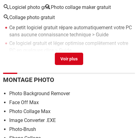
Logiciel photo grid
Photo collage maker gratuit
Collage photo gratuit
Ce petit logiciel gratuit répare automatiquement votre PC
sans aucune connaissance technique
> Guide
Ce logiciel gratuit et léger optimise complètement votre
PC en quelques clics
> Guide
Google photo
> Télécharger - Albums photo
Logiciel tri photo
> Guide
IA, pub, pistage, applis préinstallées : ce logiciel gratuit
MONTAGE PHOTO
supprime tout le superflu de Windows
> Guide
Photo Background Remover
Face Off Max
Photo Collage Max
Image Converter .EXE
Photo-Brush