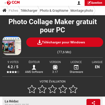
Question
Fiches
Télécharger
Photo & Graphisme
Montage photo
Photo Collage Maker gratuit
pour PC
Télécharger pour Windows
(77,6 Mo)
9 VOTES
ÉDITEUR
VERSION
LICENCE
LANGUE
4.2 / 5
EN
AMS Software
3.17
Shareware
VOTRE ÉVALUATION
La Rédac