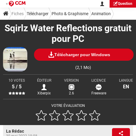
Question
Fiches
Télécharger
Photo & Graphisme
Animation
Sqirlz Water Reflections gratuit
pour PC
Télécharger pour Windows
(2,1 Mo)
10 VOTES
ÉDITEUR
VERSION
LICENCE
LANGUE
5 / 5
EN
Xiberpix
2.6
Freeware
VOTRE ÉVALUATION
La Rédac