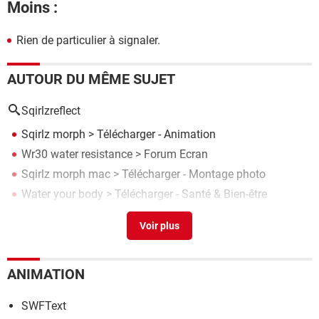
Moins :
Rien de particulier à signaler.
AUTOUR DU MÊME SUJET
Sqirlzreflect
Sqirlz morph
> Télécharger - Animation
Wr30 water resistance
>
Forum Ecran
Sqirlz morph mac
> Télécharger - Montage photo
Water your body
> Télécharger - Santé & Bien-être
Water Warner
> Télécharger - Santé & Bien-être
ANIMATION
SWFText