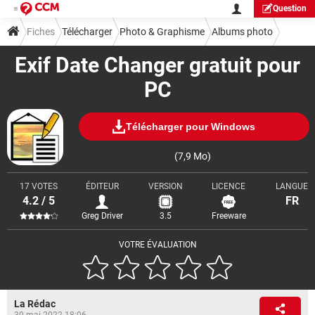
Question
Fiches
Télécharger
Photo & Graphisme
Albums photo
Exif Date Changer gratuit pour
PC
Télécharger pour Windows
(7,9 Mo)
17 VOTES
ÉDITEUR
VERSION
LICENCE
LANGUE
4.2 / 5
FR
Greg Driver
3.5
Freeware
VOTRE ÉVALUATION
La Rédac