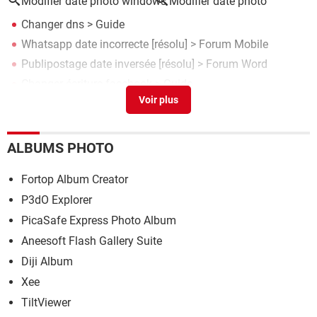
Modifier date photo windows
Modifier date photo
Changer dns
> Guide
Whatsapp date incorrecte
[résolu] >
Forum Mobile
Publipostage date inversée
[résolu] >
Forum Word
Changer écriture facebook
> Guide
Changer wifi chromecast
> Guide
ALBUMS PHOTO
Fortop Album Creator
P3dO Explorer
PicaSafe Express Photo Album
Aneesoft Flash Gallery Suite
Diji Album
Xee
TiltViewer