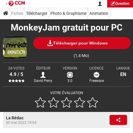
Question
Fiches
Télécharger
Photo & Graphisme
Animation
MonkeyJam gratuit pour PC
Télécharger pour Windows
(1,4 Mo)
24 VOTES
ÉDITEUR
VERSION
LICENCE
LANGUE
4.9 / 5
EN
David Perry
3.0
Freeware
VOTRE ÉVALUATION
La Rédac
30 mai 2022 19:04