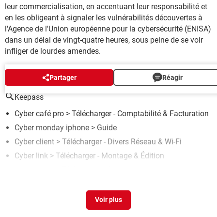
leur commercialisation, en accentuant leur responsabilité et
en les obligeant à signaler les vulnérabilités découvertes à
l'Agence de l'Union européenne pour la cybersécurité (ENISA)
dans un délai de vingt-quatre heures, sous peine de se voir
infliger de lourdes amendes.
AUTOUR DU MÊME SUJET
Partager
Réagir
Keepass
Cyber café pro
> Télécharger - Comptabilité & Facturation
Cyber monday iphone
> Guide
Cyber client
> Télécharger - Divers Réseau & Wi-Fi
Cyber link
> Télécharger - Montage & Édition
Logiciel act
> Télécharger - Outils professionnels