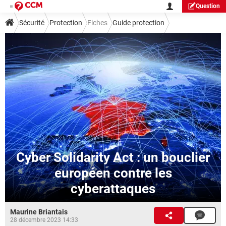
Question
Sécurité
Protection
Fiches
Guide protection
Cyber Solidarity Act : un bouclier
européen contre les
cyberattaques
Maurine Briantais
28 décembre 2023 14:33