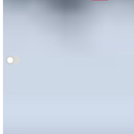
Votre PC est très probablement protégé contre les
virus mais l'est-il contre une attaque de
ransomware ? Pas sûr. Pourtant Windows dispose
d'un outil gratuit spécialement conçu pour éviter
cette mésaventure.
Je m'abonne aux Infos à ne pas rater
La sécurité dans
Windows
, c'est l'une des priorités de
Microsoft. Depuis quelques années, l'éditeur n'a de cesse de
fournir les outils nécessaires pour protéger votre PC et les
précieuses données qu'il contient. Il s'agit de faire barrage
aux virus, malwares et autres chevaux de Troie habituels,
bien sûr, mais également aux rançongiciels –
ransomwares
en anglais. Cependant si Sécurité Windows – le nom du
nouveau module qui remplace
Windows Defender
– est
activé par défaut lorsque vous n'installez pas un logiciel