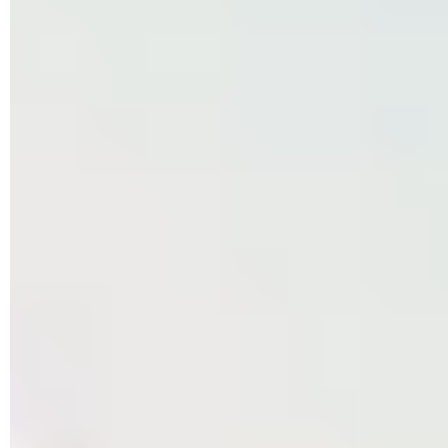
► Dans la nouvelle fenêtre qui se présente, activez
l'interrupteur
Dispositif d'accès contrôlé aux dossiers
.
Cliquez ensuite sur
Oui
dans la boîte de dialogue qui surgit.
► Trois options sont à présent disponibles :
Historique des
blocs
(permet d'afficher un récapitulatif des actions de