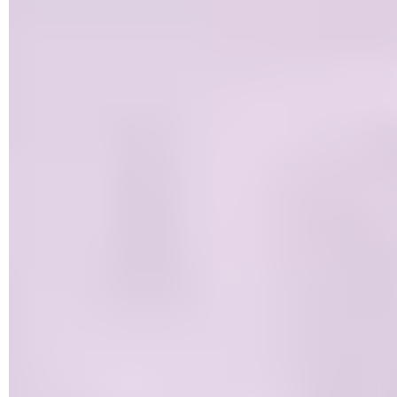
téléphoniques ?
Safe Zones Orange : lutter contre le cyberharcèlement
dans les jeux
Navigation sécurisée avec protection renforcée : activer la
fonction dans Gmail et Chrome
Apple signale des failles de sécurité à combler d'urgence
Spam CPF : la loi pour interdire le démarchage adoptée
Assurance santé Apple : un nouveau service en 2024 ?
Faille Exynos : les smartphones Samsung, Google et Vivo
en danger
Cyber Solidarity Act : un bouclier européen contre les
cyberattaques
Spam et phishing : un webinaire gratuit pour apprendre à
se protéger des mails dangereux
Salons Discord : le nouveau terrain de chasse des
pédophiles
Traqueurs Bluetooth : Android peut maintenant vous