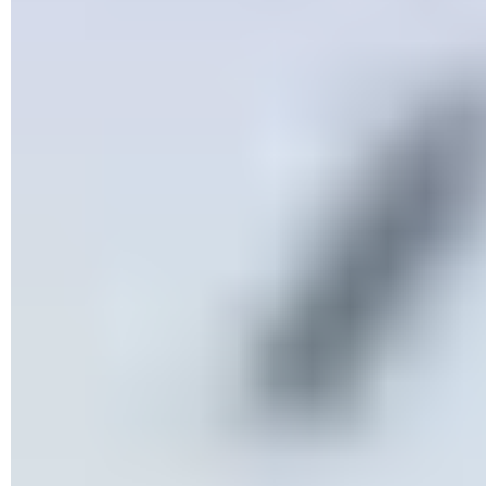
vos précieuses données en cas d'attaque. Mais ce n'est pas
tout ! Elle permet également de désigner les logiciels et
applications qui ont la permission d'accéder aux dossiers
protégés. Un bon moyen de faire obstacle aux logiciels
malveillants qui tenteraient une percée dans des dossiers
contenant vos données personnelles. Encore faut-il activer
cette fameuse protection ! Notez que les manipulations
décrites-ci dessous sont est similaires dans Windows 10 et
Windows 11, aux petites différences d'interface près.
Comment activer la protection contre les
rançongiciels dans Windows 10 ou 11 ?
L'outil de protection contre les ransomware se niche dans les
paramètres de sécurité de Windows. Deux phases sont
nécessaires pour le rendre efficace. Il faut d'abord choisir les
dossiers à protéger puis indiquer les applications autorisées.
► Ouvrez le tiroir d'applications de la barre des tâches en