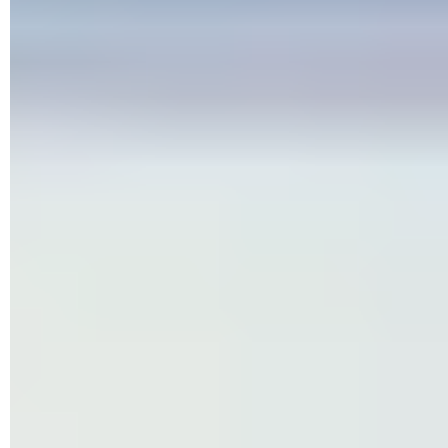
► Un récapitulatif de l'état de sécurité de votre PC apparaît.
Faites défiler le contenu de la fenêtre vers le bas jusqu'à la
section
Protection contre les ransomware
. Sur le lien
Gérer
la protection contre les ransomware
.