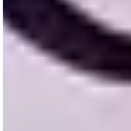
► L'Explorateur de fichiers s'affiche. Naviguez dans
l'arborescence de votre espace de stockage afin d'ouvrir les
dossiers C:\Programmes ou C:\Programmes (x86) où sont
généralement stockés les logiciels et applications utilisés.
Cliquez sur
le logiciel
souhaité et validez. Répétez l'opération
pour chaque application souhaitée afin que Windows ne
fasse retentir une alerte à tout bout de champ.