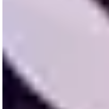
► Dans le menu qui se déploie, choisissez
Rechercher dans
toutes les applications
. L'option
Applications récemment
bloquées
vous permettra par la suite d'autoriser une
application que Windows aura empêché d'accéder aux
dossiers protégés une fois la protection contre les
ransomwares activée.