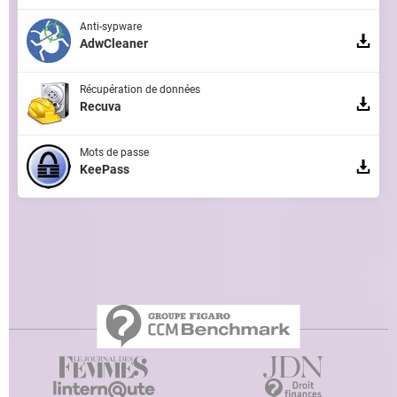
Anti-sypware
AdwCleaner
Récupération de données
Recuva
Mots de passe
KeePass
Qui sommes-nous ?
L'équipe
Notre société
Publicité
Contact
Recrutement
Données personnelles
Paramétrer les cookies
Gérer Utiq
Charte
RSS
Mentions légales
Groupe Figaro
©2025 CCM Benchmark