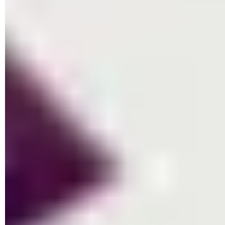
blocage effectuées par Windows),
Dossiers protégés
et
Autoriser une app via un dispositif d'accès contrôlé aux
dossiers
. Cliquez dans un premier temps sur la seconde
option. Cliquez sur
Oui
dans la boîte de dialogue qui surgit.
► La liste des dossiers placés sous la protection de l'outil
anti-ransomware s'affiche. Y figurent par défaut les dossiers