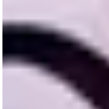
► Il faut maintenant designer les applications autorisées à
accéder à ces dossiers. Il ne s'agit pas d'ajouter toutes les
applications ! Par exemple, Word pourra continuer à
enregistrer des fichiers dans le dossier Documents sans se
faire refouler à l'entrée et sans que vous n'ayez attribué une
quelconque autorisation au traitement de texte de
Microsoft
.
Néanmoins, pointez les logiciels et applications susceptibles
de lire et d'écrire des données dans les dossiers protégés.
Pour cela, cliquez sur le bouton
+ Ajouter une application
autorisée
.