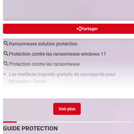
Partager
AUTOUR DU MÊME SUJET
Ransomware solution protection
Protection contre les ransomware windows 11
Protection contre les ransomware
Les meilleurs logiciels gratuits de sauvegarde pour
Windows
> Guide
Solution de tous les albums ou est Charlie
>
Forum
Loisirs / Divertissements
Où est Charlie ? Le livre magique
>
Forum Loisirs /
Divertissements
Commn désti prs
>
Forum Mobile
GUIDE PROTECTION
Que veux dire "Envoie prêt chez l'expéditeur ?"