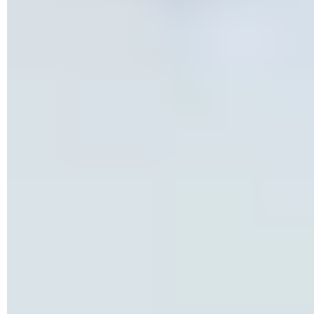
cliquant sur
la petite flèche
. Parmi les options proposées,
cliquez sur
Sécurité Windows
, une icône en forme de
bouclier.