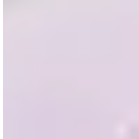
► Cliquez à présent sur le lien
Autoriser une app via un
dispositif d'accès contrôlé aux dossiers
. Cliquez sur
Oui
dans la boîte de dialogue qui surgit.