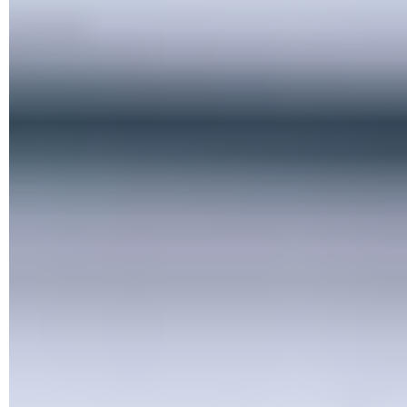
antivirus de votre choix, ce n'est pas le cas de la protection
contre les ransomwares.
Pour rappel, les ransomwares sont des logiciels malveillants
tenus par des pirates. Ils prennent en otage les données
stockées dans l'espace de stockage de l'ordinateur en les
chiffrant. Pour les récupérer, le pirate demande de payer une
rançon généralement en
cryptomonnaie
afin de ne laisser
aucune trace de la transaction. Une fois la rançon versée, le
pirate doit fournir une clé de déchiffrement. Cependant, rien
n'indique que payer la rançon vous aidera à récupérer toute
ou partie de vos données. Aussi, vaut-il mieux assurer ses
arrières.
Ça tombe bien. Depuis
Windows 10
– et évidemment
Windows 11 –, Microsoft a intégré dans son système un
outil permettant d'anticiper de telles catastrophes. Intégrée
à Sécurité Windows, cette fonction anti-
ransomware
s'appuie sur OneDrive, l'espace de stockage en
ligne associé à votre compte Microsoft pour y mettre à l'abri