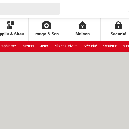
pplis & Sites
Image & Son
Maison
Securité
raphisme
Internet
Jeux
Pilotes/Drivers
Sécurité
Système
Vid