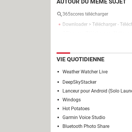
AUTOUR DU MÊME SUJET
365scores télécharger
Downloader
> Télécharger - Télé
CCleaner
> Télécharger - Nettoya
VIE QUOTIDIENNE
Weather Watcher Live
DeepSkyStacker
Lanceur pour Android (Solo Laun
Windogs
Hot Potatoes
Garmin Voice Studio
Bluetooth Photo Share