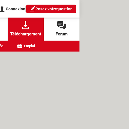
Connexion
Posez votre
question
Téléchargement
Forum
éo
Emploi