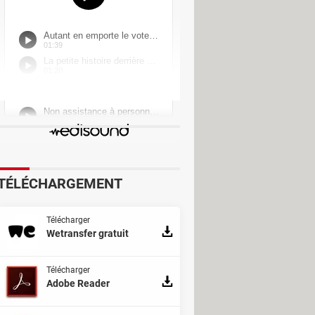
r - Divers Web & Internet
 Retouche d'image
harger - Traitement de texte
TÉLÉCHARGEMENT
Télécharger
Wetransfer gratuit
Télécharger
Adobe Reader