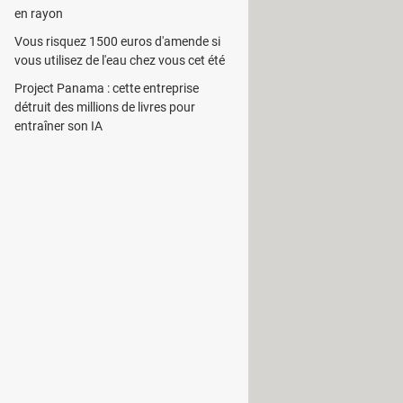
en rayon
Vous risquez 1500 euros d'amende si
vous utilisez de l'eau chez vous cet été
Project Panama : cette entreprise
détruit des millions de livres pour
entraîner son IA
s les dernières infos concernant son
ible.
lle met à disposition un agenda pour