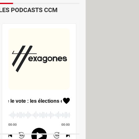
ulement des matchs de foot, de basket
LES PODCASTS CCM
ion de football.
s proposées par cette application