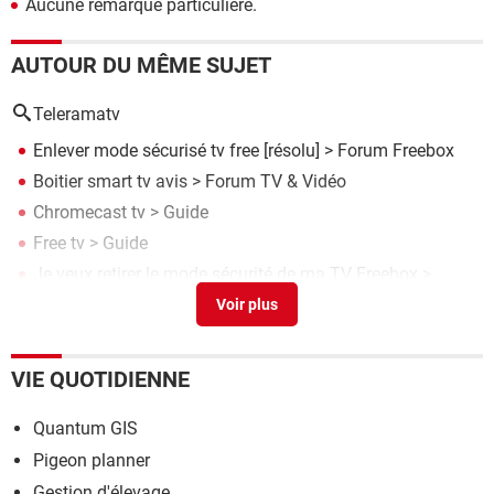
Aucune remarque particulière.
AUTOUR DU MÊME SUJET
Teleramatv
Enlever mode sécurisé tv free
[résolu] >
Forum Freebox
Boitier smart tv avis
>
Forum TV & Vidéo
Chromecast tv
> Guide
Free tv
> Guide
Je veux retirer le mode sécurité de ma TV Freebox
>
Forum Freebox
VIE QUOTIDIENNE
Quantum GIS
Pigeon planner
Gestion d'élevage