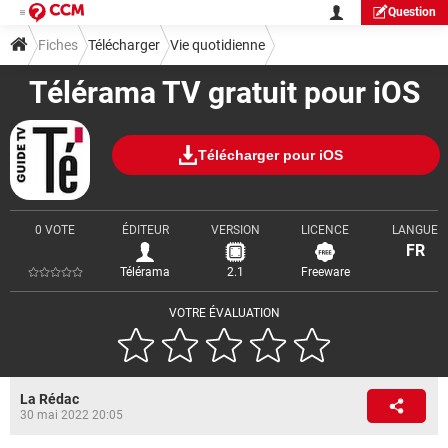
Question
Fiches
Télécharger
Vie quotidienne
Télérama TV gratuit pour iOS
Télécharger pour iOS
0 VOTE
ÉDITEUR
VERSION
LICENCE
LANGUE
FR
Télérama
2.1
Freeware
VOTRE ÉVALUATION
La Rédac
30 mai 2022 20:05